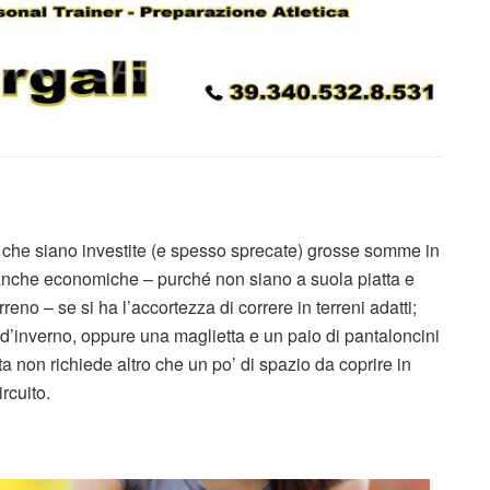
za che siano investite (e spesso sprecate) grosse somme in
 anche economiche – purché non siano a suola piatta e
erreno – se si ha l’accortezza di correre in terreni adatti;
d’inverno, oppure una maglietta e un paio di pantaloncini
ta non richiede altro che un po’ di spazio da coprire in
rcuito.