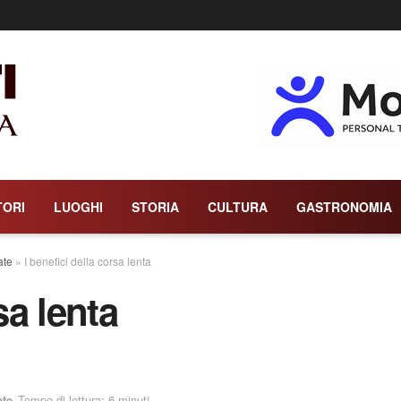
TORI
LUOGHI
STORIA
CULTURA
GASTRONOMIA
ate
»
I benefici della corsa lenta
sa lenta
ate
Tempo di lettura: 6 minuti