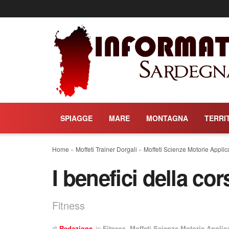
SPIAGGE
MARE
MONTAGNA
TERRI
Home
»
Moffeti Trainer Dorgali
»
Moffeti Scienze Motorie Applic
I benefici della cor
Fitness
di
Redazione
in
Fitness
,
Moffeti Scienze Motorie Applic