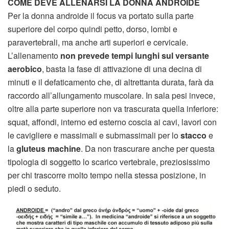
COME DEVE ALLENARSI LA DONNA ANDROIDE
Per la donna androide il focus va portato sulla parte
superiore del corpo quindi petto, dorso, lombi e
paravertebrali, ma anche arti superiori e cervicale.
L’allenamento
non prevede tempi lunghi sul versante
aerobico
, basta la fase di attivazione di una decina di
minuti e il defaticamento che, di altrettanta durata, farà da
raccordo all’allungamento muscolare. In sala pesi invece,
oltre alla parte superiore non va trascurata quella inferiore:
squat, affondi, interno ed esterno coscia ai cavi, lavori con
le cavigliere e massimali e submassimali per lo
stacco
e
la
gluteus machine
. Da non trascurare anche per questa
tipologia di soggetto lo scarico vertebrale, preziosissimo
per chi trascorre molto tempo nella stessa posizione, in
piedi o seduto.