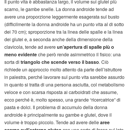
Il punto vita è abbastanza largo, il volume sui glutei più
scarno, le gambe snelle. La donna androide tende ad
avere una proporzione leggermente esagerata sul busto
(difficilmente la donna androide ha un punto vita al di sotto
dei 70 cm); sproporzione tra la linea delle spalle e la linea
dei glutei e, a seconda anche della dimensione della
clavicola, tende ad avere
un’apertura di spalle più o
meno evidente
che però rende asimmetrico il fisico: una
sorta di
triangolo che scende verso il basso
. Ciò
richiede un approccio molto attento da parte dell’istruttore
in palestra, perché lavorare sul punto vita sarebbe assurdo
in quanto si tratta di una persona asciutta, col metabolismo
veloce e con scarsa risposta ai carboidrati che assume,
ecco perché è, molto spesso, una grande “ricercatrice” di
pasta e dolci. Il problema di accumulo della donna
androide è principalmente su gambe e glutei, dove il
volume è troppo piccolo. Tende ad avere delle
aree
scarne sull’esterno gluteo
con una sorta di fossa sul lato