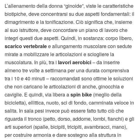
L’allenamento della donna “ginoide”, viste le caratteristiche
biotipiche, deve concentrarsi su due aspetti fondamentali: il
dimagrimento e la tonificazione. Ciò significa che, insieme
al suo istruttore, deve concordare un piano di lavoro che
integri questi due aspetti. Quindi, in sostanza: corpo libero,
scarico vertebrale
e
allungamento muscolare con sedute
mirate a mobilizzare le articolazioni e sciogliere la
muscolatura. In più, tra i
lavori aerobici
– da inserire
almeno tre volte a settimana per una durata comprensiva
tra i 10 e 40 minuti – raccomandati sono ottime le soluzioni
che non caricano le articolazioni di anche, ginocchia e
caviglie. E quindi, via libera a
spin bike
(meglio della
bicicletta), ellittica, nuoto, sci di fondo, camminata veloce in
salita. In sala pesi invece può essere fatto tutto ciò che
riguarda il tronco (petto, dorso, addome, lombi, fianchi) e gli
arti superiori (spalle, bicipiti, tricipiti, avambracci, mano),
per costruire armonia e dare sostegno alla struttura in