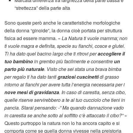
Marcata differenza tra larghezza della parte bassa e
“strettezza” della parte alta
Sono queste però anche le caratteristiche morfologiche
della donna “ginoide”, la donna cioè portata per struttura
fisica ad essere mamma. «
La Natura ti vuole mamma; non
ti vuole magra e definita, specie su fianchi, cosce e glutei.
Ti ha dato quel bacino largo che ti ritrovi per
accogliere il
tuo bambino
in grembo più facilmente e consentire
un
parto più naturale
. Visto che sei stata una brava bimba
per regalo ti ha dato tanti
graziosi cuscinetti
di grasso
intorno ai fianchi per avere tutta l’energia necessaria per i
nove mesi di gravidanza
. In caso di carestia, senza cibo,
quelle riserve servirebbero a te al tuo cucciolo che tieni in
pancia. Starai pensando: -” Ma quando dannazione vado
in carestia se anche sotto al soffitto c’è attaccato il cibo?”
»
Questo purtroppo la natura non lo ha ancora capito e si
comporta come se quella donna vivesse nella preistoria