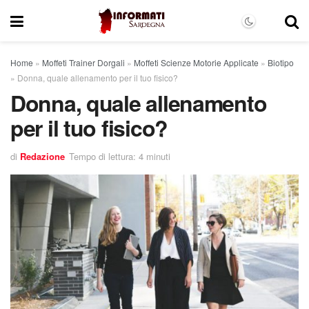
Home
»
Moffeti Trainer Dorgali
»
Moffeti Scienze Motorie Applicate
»
Biotipo
»
Donna, quale allenamento per il tuo fisico?
Donna, quale allenamento
per il tuo fisico?
di
Redazione
Tempo di lettura: 4 minuti