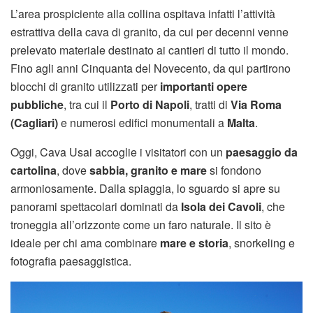
L’area prospiciente alla collina ospitava infatti l’attività
estrattiva della cava di granito, da cui per decenni venne
prelevato materiale destinato ai cantieri di tutto il mondo.
Fino agli anni Cinquanta del Novecento, da qui partirono
blocchi di granito utilizzati per
importanti opere
pubbliche
, tra cui il
Porto di Napoli
, tratti di
Via Roma
(Cagliari)
e numerosi edifici monumentali a
Malta
.
Oggi, Cava Usai accoglie i visitatori con un
paesaggio da
cartolina
, dove
sabbia, granito e mare
si fondono
armoniosamente. Dalla spiaggia, lo sguardo si apre su
panorami spettacolari dominati da
Isola dei Cavoli
, che
troneggia all’orizzonte come un faro naturale. Il sito è
ideale per chi ama combinare
mare e storia
, snorkeling e
fotografia paesaggistica.