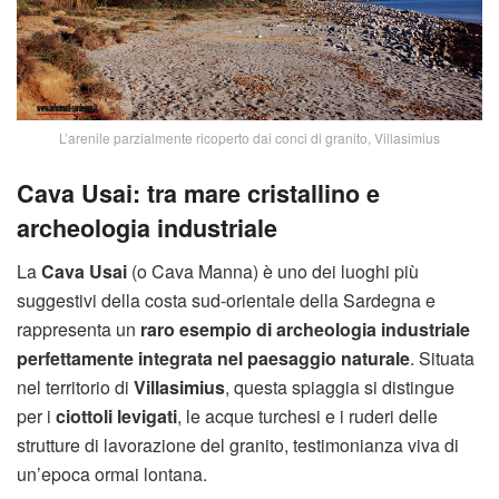
L’arenile parzialmente ricoperto dai conci di granito, Villasimius
Cava Usai: tra mare cristallino e
archeologia industriale
La
Cava Usai
(o Cava Manna) è uno dei luoghi più
suggestivi della costa sud-orientale della Sardegna e
rappresenta un
raro esempio di archeologia industriale
perfettamente integrata nel paesaggio naturale
. Situata
nel territorio di
Villasimius
, questa spiaggia si distingue
per i
ciottoli levigati
, le acque turchesi e i ruderi delle
strutture di lavorazione del granito, testimonianza viva di
un’epoca ormai lontana.