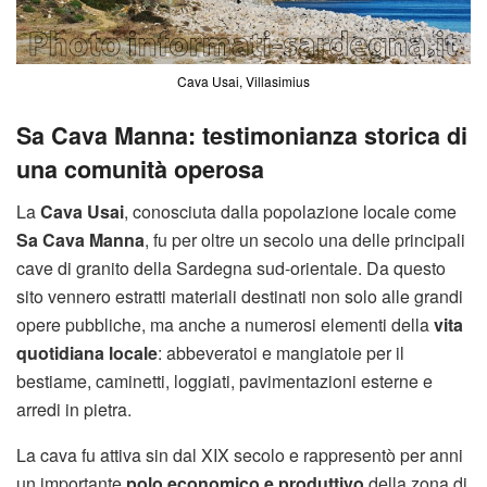
Cava Usai, Villasimius
Sa Cava Manna: testimonianza storica di
una comunità operosa
La
Cava Usai
, conosciuta dalla popolazione locale come
Sa Cava Manna
, fu per oltre un secolo una delle principali
cave di granito della Sardegna sud-orientale. Da questo
sito vennero estratti materiali destinati non solo alle grandi
opere pubbliche, ma anche a numerosi elementi della
vita
quotidiana locale
: abbeveratoi e mangiatoie per il
bestiame, caminetti, loggiati, pavimentazioni esterne e
arredi in pietra.
La cava fu attiva sin dal XIX secolo e rappresentò per anni
un importante
polo economico e produttivo
della zona di