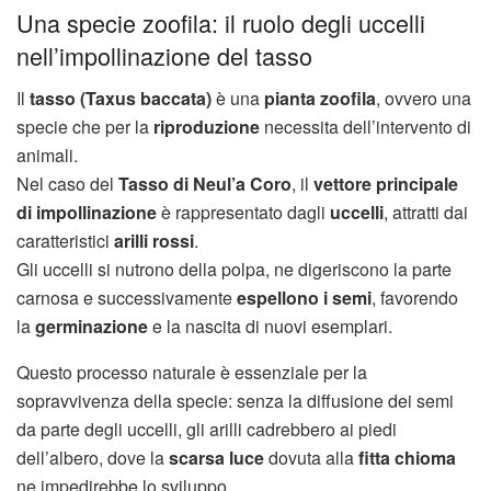
Una specie zoofila: il ruolo degli uccelli
nell’impollinazione del tasso
Il
tasso (Taxus baccata)
è una
pianta zoofila
, ovvero una
specie che per la
riproduzione
necessita dell’intervento di
animali.
Nel caso del
Tasso di Neul’a Coro
, il
vettore principale
di impollinazione
è rappresentato dagli
uccelli
, attratti dai
caratteristici
arilli rossi
.
Gli uccelli si nutrono della polpa, ne digeriscono la parte
carnosa e successivamente
espellono i semi
, favorendo
la
germinazione
e la nascita di nuovi esemplari.
Questo processo naturale è essenziale per la
sopravvivenza della specie: senza la diffusione dei semi
da parte degli uccelli, gli arilli cadrebbero ai piedi
dell’albero, dove la
scarsa luce
dovuta alla
fitta chioma
ne impedirebbe lo sviluppo.