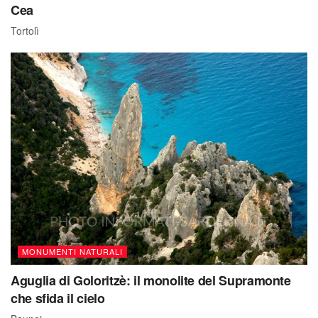
Cea
Tortolì
MONUMENTI NATURALI
Aguglia di Goloritzè: il monolite del Supramonte
che sfida il cielo