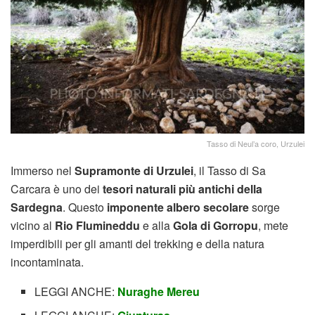
Tasso di Neul’a coro, Urzulei
Immerso nel
Supramonte di Urzulei
, il Tasso di Sa
Carcara è uno dei
tesori naturali più antichi della
Sardegna
. Questo
imponente albero secolare
sorge
vicino al
Rio Flumineddu
e alla
Gola di Gorropu
, mete
imperdibili per gli amanti del trekking e della natura
incontaminata.
LEGGI ANCHE:
Nuraghe Mereu