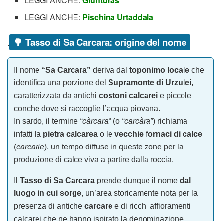
LEGGI ANCHE:
Giunturas
LEGGI ANCHE:
Pischina Urtaddala
🌳
Tasso di Sa Carcara: origine del nome
.
Il nome
“Sa Carcara”
deriva dal
toponimo locale
che
identifica una porzione del
Supramonte di Urzulei
,
caratterizzata da antichi
costoni calcarei
e piccole
conche dove si raccoglie l’acqua piovana.
In sardo, il termine
“càrcara”
(o
“carcàra”
) richiama
infatti la
pietra calcarea
o le
vecchie fornaci di calce
(
carcarie
), un tempo diffuse in queste zone per la
produzione di calce viva a partire dalla roccia.
Il
Tasso di Sa Carcara
prende dunque il nome
dal
luogo in cui sorge
, un’area storicamente nota per la
presenza di antiche
carcare
e di ricchi affioramenti
calcarei che ne hanno ispirato la denominazione.