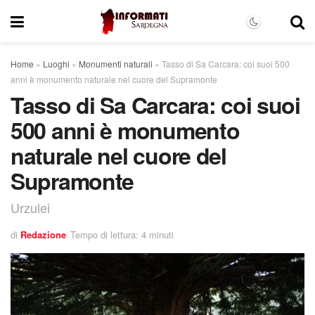
Home
»
Luoghi
»
Monumenti naturali
»
Tasso di Sa Carcara: coi suoi 500
anni è monumento naturale nel cuore del Supramonte
Tasso di Sa Carcara: coi suoi
500 anni è monumento
naturale nel cuore del
Supramonte
Urzulei
di
Redazione
Tempo di lettura: 4 minuti