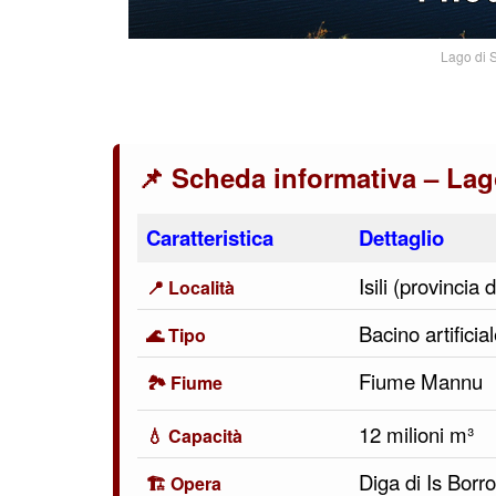
Lago di S
📌 Scheda informativa – Lag
Caratteristica
Dettaglio
Isili (provinci
📍 Località
Bacino artificia
🌊 Tipo
Fiume Mannu
🏞️ Fiume
12 milioni m³
💧 Capacità
Diga di Is Borr
🏗️ Opera