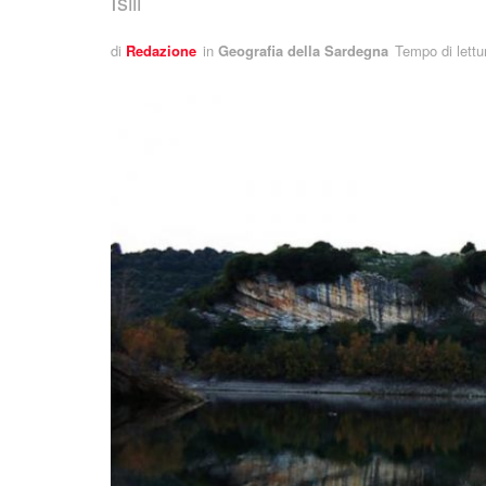
Isili
di
Redazione
in
Geografia della Sardegna
Tempo di lettu