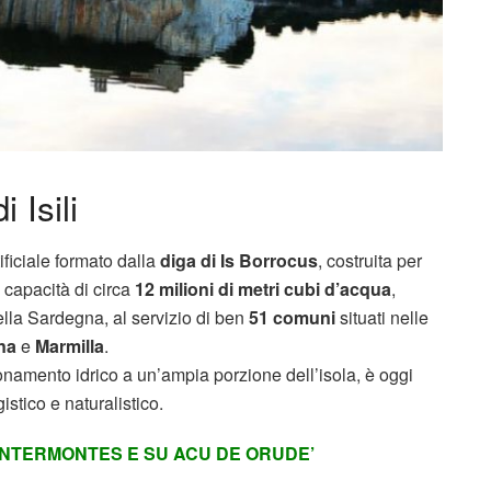
 Isili
ificiale formato dalla
diga di Is Borrocus
, costruita per
 capacità di circa
12 milioni di metri cubi d’acqua
,
ella Sardegna, al servizio di ben
51 comuni
situati nelle
na
e
Marmilla
.
ionamento idrico a un’ampia porzione dell’isola, è oggi
stico e naturalistico.
 INTERMONTES E SU ACU DE ORUDE’