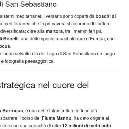
 di San Sebastiano
sistemi mediterranei. I versanti sono coperti da
boschi di
ia mediterranea che in primavera si colorano di fioriture
iversificata: oltre alla
martora
, tra i mammiferi più
i Bonelli
, una delle specie rapaci più rare d’Europa, che
rocus
.
 e fauna selvatica fa del Lago di San Sebastiano un luogo
 e fotografia paesaggistica.
 strategica nel cuore del
Is Borrocus
, è una delle infrastrutture idriche più
sbarrare il corso del
Fiume Mannu
, ha dato origine al
ficiale con una capacità di oltre
12 milioni di metri cubi