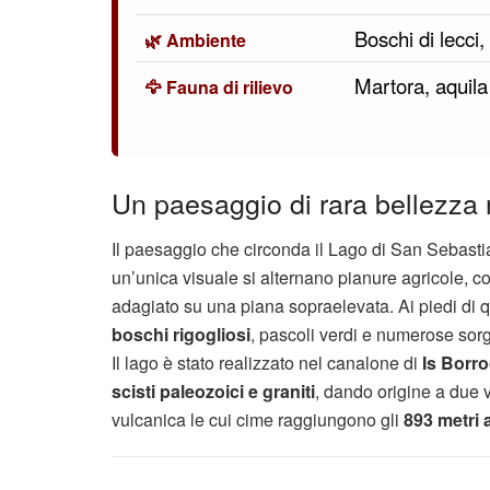
Boschi di lecci
🌿 Ambiente
Martora, aquila
🦅 Fauna di rilievo
Un paesaggio di rara bellezza 
Il paesaggio che circonda il Lago di San Sebastian
un’unica visuale si alternano pianure agricole, coll
adagiato su una piana sopraelevata. Ai piedi di q
boschi rigogliosi
, pascoli verdi e numerose sor
Il lago è stato realizzato nel canalone di
Is Borr
scisti paleozoici e graniti
, dando origine a due 
vulcanica le cui cime raggiungono gli
893 metri