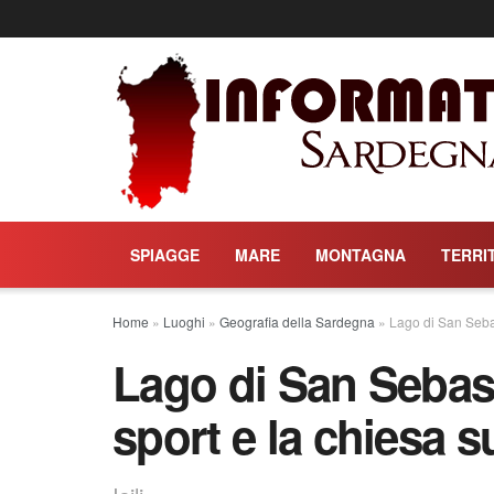
SPIAGGE
MARE
MONTAGNA
TERRI
Home
»
Luoghi
»
Geografia della Sardegna
»
Lago di San Sebast
Lago di San Sebasti
sport e la chiesa s