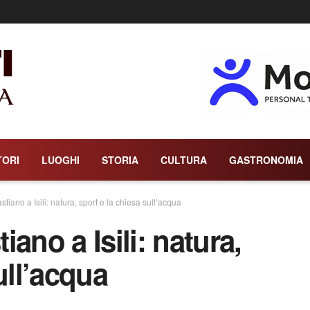
TORI
LUOGHI
STORIA
CULTURA
GASTRONOMIA
iano a Isili: natura, sport e la chiesa sull’acqua
ano a Isili: natura,
ull’acqua