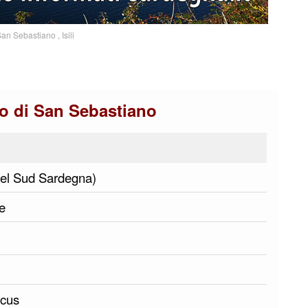
an Sebastiano , Isili
o di San Sebastiano
a del Sud Sardegna)
le
ocus