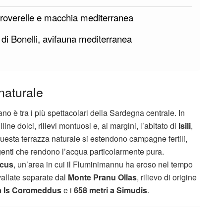
, roverelle e macchia mediterranea
 di Bonelli, avifauna mediterranea
naturale
o è tra i più spettacolari della Sardegna centrale. In
ine dolci, rilievi montuosi e, ai margini, l’abitato di
Isili
,
uesta terrazza naturale si estendono campagne fertili,
genti che rendono l’acqua particolarmente pura.
ocus
, un’area in cui il Fluminimannu ha eroso nel tempo
vallate separate dal
Monte Pranu Ollas
, rilievo di origine
 a Is Coromeddus
e i
658 metri a Simudis
.