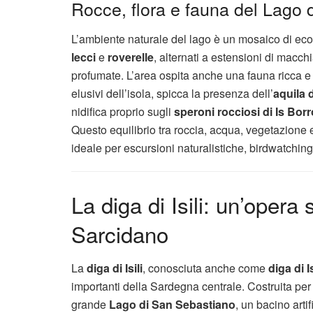
Rocce, flora e fauna del Lago
L’ambiente naturale del lago è un mosaico di eco
lecci
e
roverelle
, alternati a estensioni di macch
profumate. L’area ospita anche una fauna ricca e d
elusivi dell’isola, spicca la presenza dell’
aquila d
nidifica proprio sugli
speroni rocciosi di Is Bor
Questo equilibrio tra roccia, acqua, vegetazione
ideale per escursioni naturalistiche, birdwatching
La diga di Isili: un’opera
Sarcidano
La
diga di Isili
, conosciuta anche come
diga di 
importanti della Sardegna centrale. Costruita per 
grande
Lago di San Sebastiano
, un bacino arti