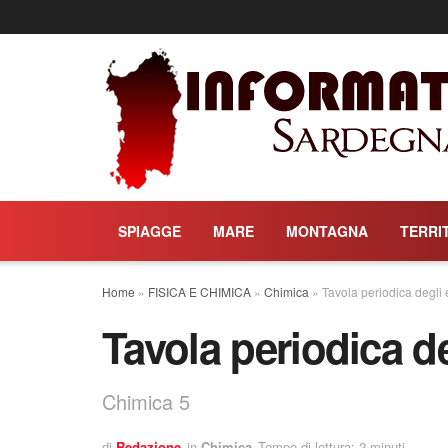
SPIAGGE
MARE
MONTAGNA
TERRI
Home
»
FISICA E CHIMICA
»
Chimica
»
Tavola periodica degli
Tavola periodica d
Chimica 5
di
Redazione
in
Chimica
Tempo di lettura: 2 minuti