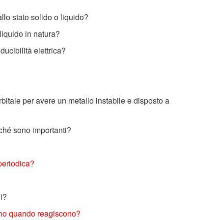
allo stato solido o liquido?
 liquido in natura?
ucibilità elettrica?
rbitale per avere un metallo instabile e disposto a
rché sono importanti?
 periodica?
li?
hanno quando reagiscono?