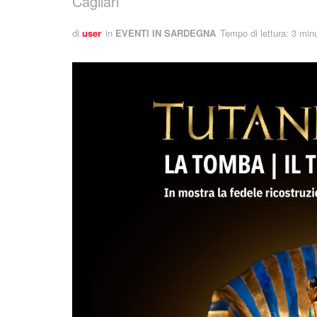
Cagliari
di
user
in
EVENTI IN SARDEGNA
Tempo di lettura: 3 minu