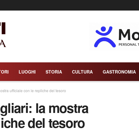
TORI
LUOGHI
STORIA
CULTURA
GASTRONOMIA
stra ufficiale con le repliche del tesoro
iari: la mostra
liche del tesoro