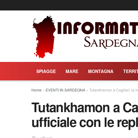
SPIAGGE
MARE
MONTAGNA
TERRI
Home
»
EVENTI IN SARDEGNA
»
Tutankhamon a Cagliari: la mo
Tutankhamon a Cagl
ufficiale con le rep