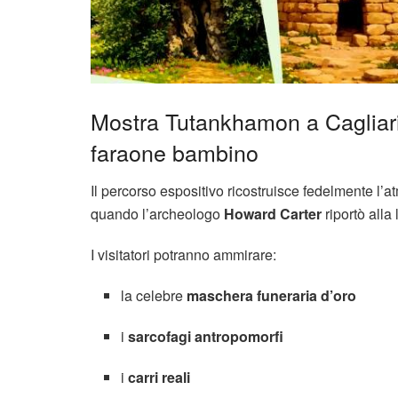
Mostra Tutankhamon a Cagliari
faraone bambino
Il percorso espositivo ricostruisce fedelmente l’
quando l’archeologo
Howard Carter
riportò alla
I visitatori potranno ammirare:
la celebre
maschera funeraria d’oro
i
sarcofagi antropomorfi
i
carri reali