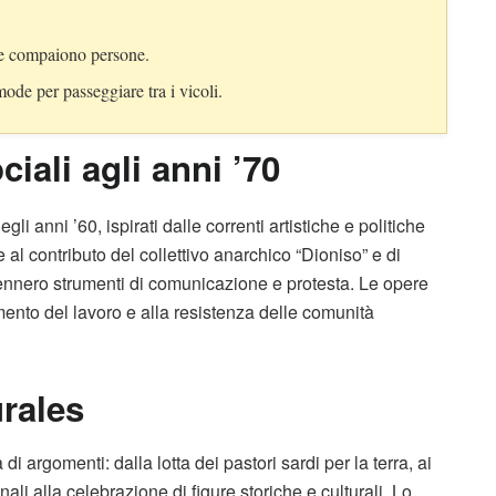
 se compaiono persone.
mode per passeggiare tra i vicoli.
ociali agli anni ’70
i anni ’60, ispirati dalle correnti artistiche e politiche
e al contributo del collettivo anarchico “Dioniso” e di
vennero strumenti di comunicazione e protesta. Le opere
amento del lavoro e alla resistenza delle comunità
urales
i argomenti: dalla lotta dei pastori sardi per la terra, ai
onali alla celebrazione di figure storiche e culturali. Lo