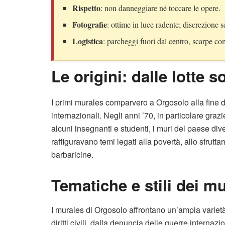
Rispetto
: non danneggiare né toccare le opere.
Fotografie
: ottime in luce radente; discrezione
Logistica
: parcheggi fuori dal centro, scarpe co
Le origini: dalle lotte s
I primi murales comparvero a Orgosolo alla fine degl
internazionali. Negli anni ’70, in particolare grazi
alcuni insegnanti e studenti, i muri del paese di
raffiguravano temi legati alla povertà, allo sfrutt
barbaricine.
Tematiche e stili dei m
I murales di Orgosolo affrontano un’ampia varietà d
diritti civili, dalla denuncia delle guerre internazi