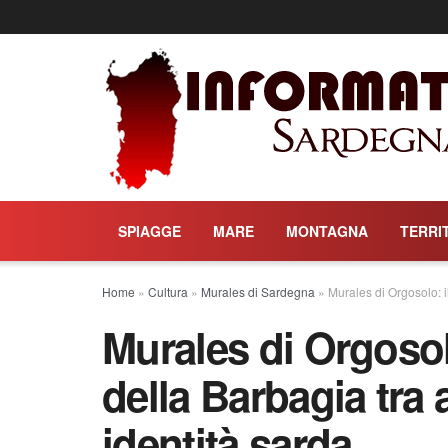
SPIAGGE
MARE
MONTAGNA
TERRI
Home
»
Cultura
»
Murales di Sardegna
»
Murales di Orgosolo: i
Murales di Orgoso
della Barbagia tra a
identità sarda