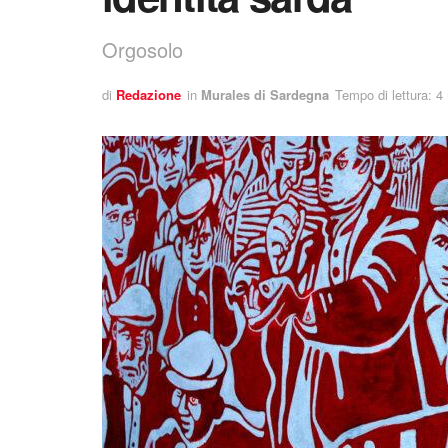
Orgosolo
di
Redazione
in
Murales di Sardegna
Tempo di lettura: 4