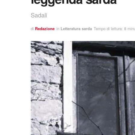
Sadali
di
Redazione
in
Letteratura sarda
Tempo di lettura: 8 minu