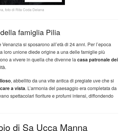
a, foto di Rita Coda Deiana
ella famiglia Pilia
e Venanzia si sposarono all’età di 24 anni. Per l’epoca
a loro unione diede origine a una delle famiglie più
rono a vivere in quella che divenne la
casa patronale dei
ità.
lioso
, abbellito da una vite antica di pregiate uve che si
lcare a vista
. L’armonia del paesaggio era completata da
ano spettacolari fioriture e profumi intensi, diffondendo
itoio di Sa Ucca Manna