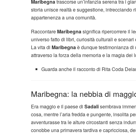
Maribegna
trascorse un’infanzia serena tra i gia
storia unisce realtà e suggestione, intrecciando ric
appartenenza a una comunità.
Raccontare
Maribegna
significa ripercorrere il
universo fatto di libri, curiosità culturali e scen
La vita di
Maribegna
è dunque testimonianza di u
attraverso la forza della memoria e la magia dei l
Guarda anche il racconto di Rita Coda Dei
Maribegna: la nebbia di maggi
Era maggio e il paese di
Sadali
sembrava immerso
cosa, mentre l’aria fredda e pungente, insolita pe
avventurasse tra le alture circostanti senza indu
conobbe una primavera tardiva e capricciosa, de