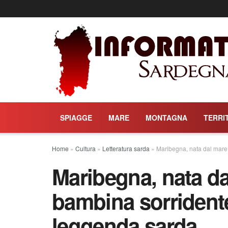
SPIAGGE
MARE
MONTAGNA
TERRI
Home
»
Cultura
»
Letteratura sarda
»
Maribegna, nata dal mare:
Maribegna, nata da
bambina sorridente
leggenda sarda