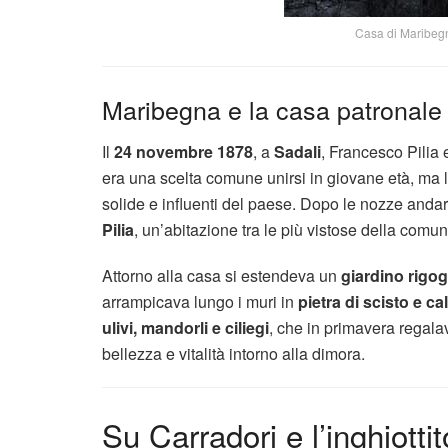
Casa di Maribegn
Maribegna e la casa patronale d
Il
24 novembre 1878
, a
Sadali
, Francesco Pilia 
era una scelta comune unirsi in giovane età, ma l
solide e influenti del paese. Dopo le nozze anda
Pilia
, un’abitazione tra le più vistose della comun
Attorno alla casa si estendeva un
giardino rigog
arrampicava lungo i muri in
pietra di scisto e ca
ulivi, mandorli e ciliegi
, che in primavera regalav
bellezza e vitalità intorno alla dimora.
Su Carradori e l’inghiott