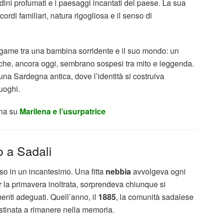
rdini profumati e i paesaggi incantati del paese. La sua
ordi familiari, natura rigogliosa e il senso di
 legame tra una bambina sorridente e il suo mondo: un
ari che, ancora oggi, sembrano sospesi tra mito e leggenda.
na Sardegna antica, dove l’identità si costruiva
uoghi.
ana su
Marilena e l’usurpatrice
o a Sadali
 in un incantesimo. Una fitta
nebbia
avvolgeva ogni
r la primavera inoltrata, sorprendeva chiunque si
menti adeguati. Quell’anno, il
1885
, la comunità sadalese
stinata a rimanere nella memoria.