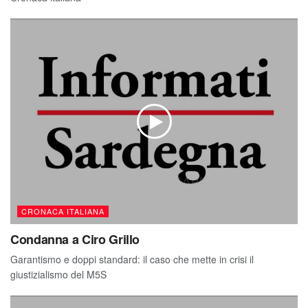
CRONACA ITALIANA
Condanna a Ciro Grillo
Garantismo e doppi standard: il caso che mette in crisi il
giustizialismo del M5S