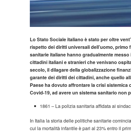
Lo Stato Sociale italiano è stato per oltre ven
rispetto dei diritti universali dell’uomo, primo f
sanitarie italiane hanno gradualmente messo in a
cittadini italiani e stranieri che venivano ospit
secolo, il dilagare della globalizzazione finan
garante dei diritti dei cittadini, anche quello a
Paese ha dovuto affrontare la crisi sistemica
Covid-19, ad avere un sistema sanitario non più
1861 – La polizia sanitaria affidata ai sindac
In Italia la storia delle politiche sanitarie comin
cui la mortalità infantile è pari al 23% entro il pr