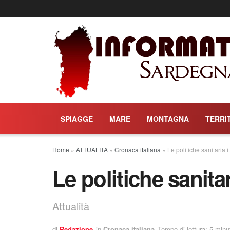
SPIAGGE
MARE
MONTAGNA
TERRI
Home
»
ATTUALITÀ
»
Cronaca italiana
»
Le politiche sanitaria i
Le politiche sanitar
Attualità
di
Redazione
in
Cronaca italiana
Tempo di lettura: 5 minu