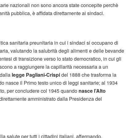
nitarie nazionali non sono ancora state concepite perchè
sanità pubblica, è affidata direttamente ai sindaci.
ica sanitaria preunitaria in cui i sindaci si occupano di
taria, valutando la salubrità degli alimenti e delle bevande
ntesi di transizione verso lo stato democratico, in cui gli
escono a raggiungere la capillarità necessaria a un
 dalla
legge Pagliani-Crispi
del 1888 che trasforma la
do nasce il Primo testo unico di leggi sanitarie; al 1934
to, per concludere col 1945 quando
nasce l’Alto
direttamente amministrato dalla Presidenza del
 salute per tutti i cittadini italiani, affermando,