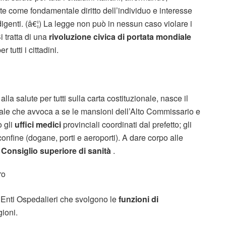
te come fondamentale diritto dell’individuo e interesse
indigenti. (â€¦) La legge non può in nessun caso violare i
i tratta di una
rivoluzione civica di portata mondiale
 tutti i cittadini.
alla salute per tutti sulla carta costituzionale, nasce il
tatale che avvoca a se le mansioni dell’Alto Commissario e
o gli
uffici medici
provinciali coordinati dal prefetto; gli
confine (dogane, porti e aeroporti). A dare corpo alle
l
Consiglio superiore di sanità
.
ro
i Enti Ospedalieri che svolgono le
funzioni di
gioni.