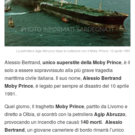
La petroliera Agip Abruzzo dopo la collisione con il Moby Prince, 10 aprile 1991
Alessio Bertrand,
unico superstite della Moby Prince
, è il
solo a essere sopravvissuto alla più grave tragedia
marittima civile italiana. Il suo nome,
Alessio Bertrand
Moby Prince
, è legato per sempre al disastro del 10 aprile
1991.
Quel giorno, il traghetto
Moby Prince
, partito da Livorno e
diretto a Olbia, si scontrò con la petroliera
Agip Abruzzo
,
provocando un incendio che causò
140 morti
.
Alessio
Bertrand
, un giovane cameriere di bordo rimarrà l’unico