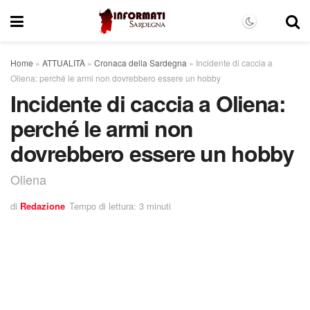
Home
»
ATTUALITÀ
»
Cronaca della Sardegna
»
Incidente di caccia a
Oliena: perché le armi non dovrebbero essere un hobby
Incidente di caccia a Oliena:
perché le armi non
dovrebbero essere un hobby
Oliena
di
Redazione
Tempo di lettura: 3 minuti