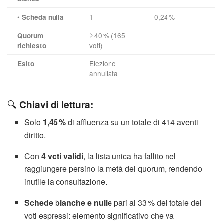
•
1
0,24 %
Scheda nulla
≥ 40 % (165
Quorum
voti)
richiesto
Elezione
Esito
annullata
🔍
Chiavi di lettura:
Solo
1,45 %
di affluenza su un totale di 414 aventi
diritto.
Con
4 voti validi
, la lista unica ha fallito nel
raggiungere persino la metà del quorum, rendendo
inutile la consultazione.
Schede bianche e nulle
pari al 33 % del totale dei
voti espressi: elemento significativo che va