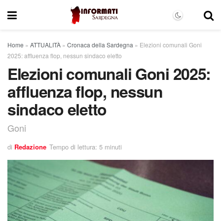
Home
»
ATTUALITÀ
»
Cronaca della Sardegna
»
Elezioni comunali Goni
2025: affluenza flop, nessun sindaco eletto
Elezioni comunali Goni 2025:
affluenza flop, nessun
sindaco eletto
Goni
di
Redazione
Tempo di lettura: 5 minuti