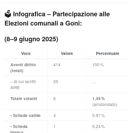
🗳️
Infografica – Partecipazione alle
Elezioni comunali a Goni:
(8–9 giugno 2025)
Voce
Valore
Percentuale
414
100 %
Aventi diritto
(totali)
– di cui iscritti
25
…
AIRE
6
Totale votanti
1,45 %
(arrotondato)
•
4
0,97 %
Schede valide
•
1
0,24 %
Scheda
bianca