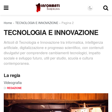
Home
»
TECNOLOGIA E INNOVAZIONE
»
Pagina 2
TECNOLOGIA E INNOVAZIONE
Articoli di Tecnologia e Innovazione tra informatica, intelligenza
artificiale, digitalizzazione e progresso scientifico, con contenuti
divulgativi per comprendere cambiamenti tecnologici, impatto
sociale e sviluppo futuro, utili per studio, scuola e cultura
contemporanea.
La regia
Videografia
DI
REDAZIONE