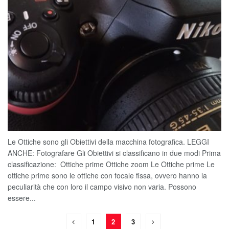
Le Ottiche sono gli Obiettivi della macchina fotografica. LEGGI
ANCHE: Fotografare Gli Obiettivi si classificano in due modi Prima
classificazione: Ottiche prime Ottiche zoom Le Ottiche prime Le
ottiche prime sono le ottiche con focale fissa, ovvero hanno la
peculiarità che con loro il campo visivo non varia. Possono
essere...
1
2
3