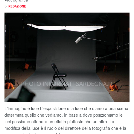
DI
REDAZIONE
L'immagine è luce L'esposizione e la luce che diamo a una scena
determina quello che vediamo. In base a dove posizioniamo le
luci possiamo ottenere un effetto piuttosto che un altro. La
modifica della luce è il ruolo del direttore della fotografia che è la