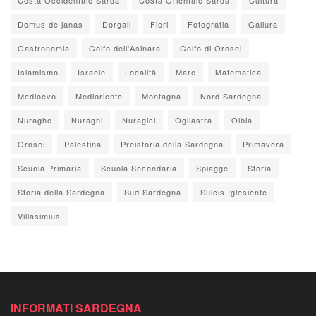
Domus de janas
Dorgali
Fiori
Fotografia
Gallura
Gastronomia
Golfo dell'Asinara
Golfo di Orosei
Islamismo
Israele
Località
Mare
Matematica
Medioevo
Medioriente
Montagna
Nord Sardegna
Nuraghe
Nuraghi
Nuragici
Ogliastra
Olbia
Orosei
Palestina
Preistoria della Sardegna
Primavera
Scuola Primaria
Scuola Secondaria
Spiagge
Storia
Storia della Sardegna
Sud Sardegna
Sulcis Iglesiente
Villasimius
INFORMATI SARDEGNA