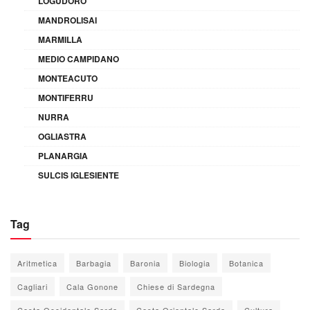
LOGUDORO
MANDROLISAI
MARMILLA
MEDIO CAMPIDANO
MONTEACUTO
MONTIFERRU
NURRA
OGLIASTRA
PLANARGIA
SULCIS IGLESIENTE
Tag
Aritmetica
Barbagia
Baronia
Biologia
Botanica
Cagliari
Cala Gonone
Chiese di Sardegna
Costa Occidentale Sarda
Costa Orientale Sarda
Cultura