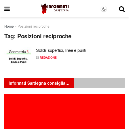
Home
»
Posizioni reciproche
Tag:
Posizioni reciproche
Solidi, superfici, linee e punti
DI
REDAZIONE
Informati Sardegna consiglia…