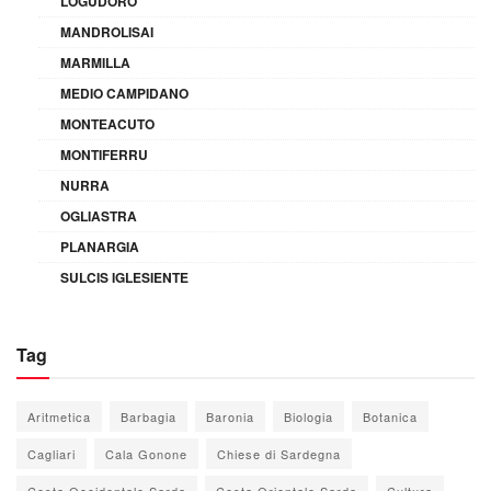
LOGUDORO
MANDROLISAI
MARMILLA
MEDIO CAMPIDANO
MONTEACUTO
MONTIFERRU
NURRA
OGLIASTRA
PLANARGIA
SULCIS IGLESIENTE
Tag
Aritmetica
Barbagia
Baronia
Biologia
Botanica
Cagliari
Cala Gonone
Chiese di Sardegna
Costa Occidentale Sarda
Costa Orientale Sarda
Cultura