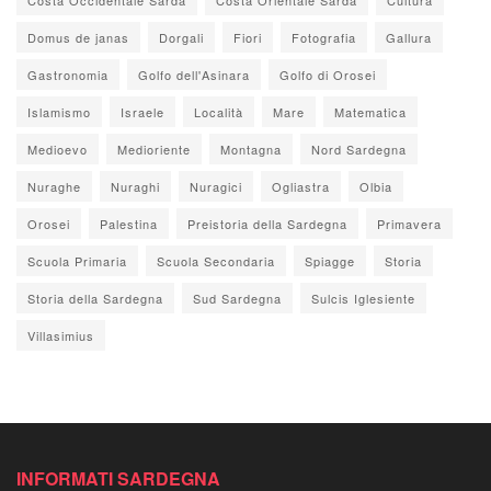
Domus de janas
Dorgali
Fiori
Fotografia
Gallura
Gastronomia
Golfo dell'Asinara
Golfo di Orosei
Islamismo
Israele
Località
Mare
Matematica
Medioevo
Medioriente
Montagna
Nord Sardegna
Nuraghe
Nuraghi
Nuragici
Ogliastra
Olbia
Orosei
Palestina
Preistoria della Sardegna
Primavera
Scuola Primaria
Scuola Secondaria
Spiagge
Storia
Storia della Sardegna
Sud Sardegna
Sulcis Iglesiente
Villasimius
INFORMATI SARDEGNA