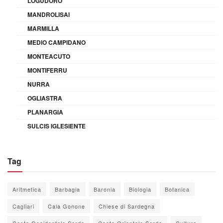
LOGUDORO
MANDROLISAI
MARMILLA
MEDIO CAMPIDANO
MONTEACUTO
MONTIFERRU
NURRA
OGLIASTRA
PLANARGIA
SULCIS IGLESIENTE
Tag
Aritmetica
Barbagia
Baronia
Biologia
Botanica
Cagliari
Cala Gonone
Chiese di Sardegna
Costa Occidentale Sarda
Costa Orientale Sarda
Cultura