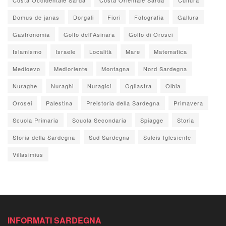
Domus de janas
Dorgali
Fiori
Fotografia
Gallura
Gastronomia
Golfo dell'Asinara
Golfo di Orosei
Islamismo
Israele
Località
Mare
Matematica
Medioevo
Medioriente
Montagna
Nord Sardegna
Nuraghe
Nuraghi
Nuragici
Ogliastra
Olbia
Orosei
Palestina
Preistoria della Sardegna
Primavera
Scuola Primaria
Scuola Secondaria
Spiagge
Storia
Storia della Sardegna
Sud Sardegna
Sulcis Iglesiente
Villasimius
INFORMATI SARDEGNA