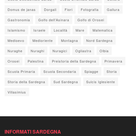
Domus de janas
Dorgali
Fiori
Fotografia
Gallura
Gastronomia
Golfo dell'Asinara
Golfo di Orosei
Islamismo
Israele
Località
Mare
Matematica
Medioevo
Medioriente
Montagna
Nord Sardegna
Nuraghe
Nuraghi
Nuragici
Ogliastra
Olbia
Orosei
Palestina
Preistoria della Sardegna
Primavera
Scuola Primaria
Scuola Secondaria
Spiagge
Storia
Storia della Sardegna
Sud Sardegna
Sulcis Iglesiente
Villasimius
INFORMATI SARDEGNA