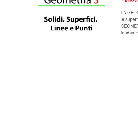
DI
REDAZ
LA GEOME
le superf
GEOMETRI
fondament