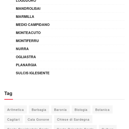
LOGUDORO
MANDROLISAI
MARMILLA
MEDIO CAMPIDANO
MONTEACUTO
MONTIFERRU
NURRA
OGLIASTRA
PLANARGIA
SULCIS IGLESIENTE
Tag
Aritmetica
Barbagia
Baronia
Biologia
Botanica
Cagliari
Cala Gonone
Chiese di Sardegna
Costa Occidentale Sarda
Costa Orientale Sarda
Cultura