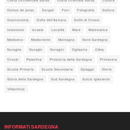
Domus de janas
Dorgali
Fiori
Fotografia
Gallura
Gastronomia
Golfo dell'Asinara
Golfo di Orosei
Islamismo
Israele
Località
Mare
Matematica
Medioevo
Medioriente
Montagna
Nord Sardegna
Nuraghe
Nuraghi
Nuragici
Ogliastra
Olbia
Orosei
Palestina
Preistoria della Sardegna
Primavera
Scuola Primaria
Scuola Secondaria
Spiagge
Storia
Storia della Sardegna
Sud Sardegna
Sulcis Iglesiente
Villasimius
INFORMATI SARDEGNA