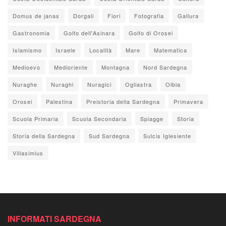
Domus de janas
Dorgali
Fiori
Fotografia
Gallura
Gastronomia
Golfo dell'Asinara
Golfo di Orosei
Islamismo
Israele
Località
Mare
Matematica
Medioevo
Medioriente
Montagna
Nord Sardegna
Nuraghe
Nuraghi
Nuragici
Ogliastra
Olbia
Orosei
Palestina
Preistoria della Sardegna
Primavera
Scuola Primaria
Scuola Secondaria
Spiagge
Storia
Storia della Sardegna
Sud Sardegna
Sulcis Iglesiente
Villasimius
INFORMATI SARDEGNA