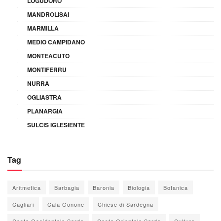
LOGUDORO
MANDROLISAI
MARMILLA
MEDIO CAMPIDANO
MONTEACUTO
MONTIFERRU
NURRA
OGLIASTRA
PLANARGIA
SULCIS IGLESIENTE
Tag
Aritmetica
Barbagia
Baronia
Biologia
Botanica
Cagliari
Cala Gonone
Chiese di Sardegna
Costa Occidentale Sarda
Costa Orientale Sarda
Cultura