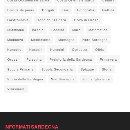
Domus de janas
Dorgali
Fiori
Fotografia
Gallura
Gastronomia
Golfo dell'Asinara
Golfo di Orosei
Islamismo
Israele
Località
Mare
Matematica
Medioevo
Medioriente
Montagna
Nord Sardegna
Nuraghe
Nuraghi
Nuragici
Ogliastra
Olbia
Orosei
Palestina
Preistoria della Sardegna
Primavera
Scuola Primaria
Scuola Secondaria
Spiagge
Storia
Storia della Sardegna
Sud Sardegna
Sulcis Iglesiente
Villasimius
INFORMATI SARDEGNA