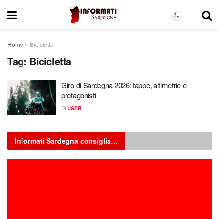
Home
»
Bicicletta
Tag:
Bicicletta
Giro di Sardegna 2026: tappe, altimetrie e
protagonisti
DI
USER
Informati Sardegna consiglia…