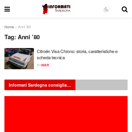
Home
»
Anni '80
Tag:
Anni ’80
Citroën Visa Chrono: storia, caratteristiche e
scheda tecnica
DI
USER
Informati Sardegna consiglia…