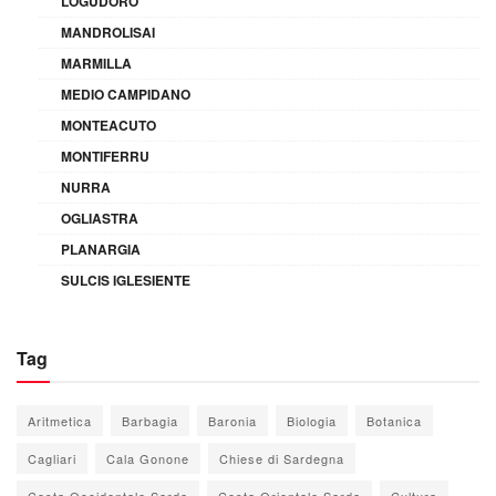
LOGUDORO
MANDROLISAI
MARMILLA
MEDIO CAMPIDANO
MONTEACUTO
MONTIFERRU
NURRA
OGLIASTRA
PLANARGIA
SULCIS IGLESIENTE
Tag
Aritmetica
Barbagia
Baronia
Biologia
Botanica
Cagliari
Cala Gonone
Chiese di Sardegna
Costa Occidentale Sarda
Costa Orientale Sarda
Cultura