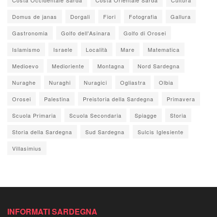
Domus de janas
Dorgali
Fiori
Fotografia
Gallura
Gastronomia
Golfo dell'Asinara
Golfo di Orosei
Islamismo
Israele
Località
Mare
Matematica
Medioevo
Medioriente
Montagna
Nord Sardegna
Nuraghe
Nuraghi
Nuragici
Ogliastra
Olbia
Orosei
Palestina
Preistoria della Sardegna
Primavera
Scuola Primaria
Scuola Secondaria
Spiagge
Storia
Storia della Sardegna
Sud Sardegna
Sulcis Iglesiente
Villasimius
INFORMATI SARDEGNA