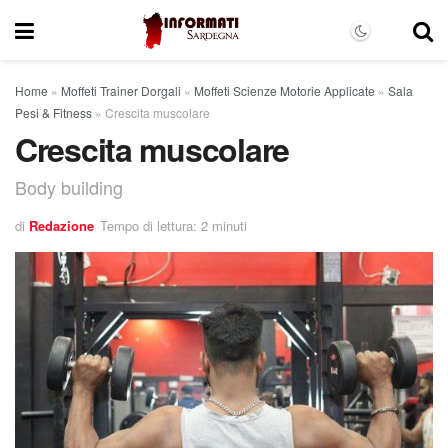
Home
»
Moffeti Trainer Dorgali
»
Moffeti Scienze Motorie Applicate
»
Sala
Pesi & Fitness
»
Crescita muscolare
Crescita muscolare
Body building
di
Redazione
Tempo di lettura: 2 minuti