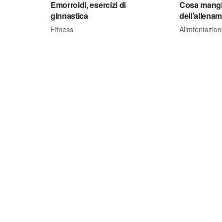
Emorroidi, esercizi di
Cosa mangi
ginnastica
dell’allena
Fitness
Alimtentazio