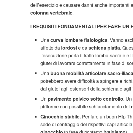
dell’esercizio e causare danni anche importanti al
colonna vertebrale
.
I REQUISITI FONDAMENTALI PER FARE UN 
Una
curva lombare fisiologica
.
Vanno esclu
affette da
lordosi
e da
schiena piatta
. Ques
l’esecuzione porta il tratto lombo-sacrale e
glutei di lavorare correttamente in fase di s
Una
buona mobilità articolare sacro-iliac
potrebbero avere difficoltà a spingere e rich
dai glutei agli estensori della schiena e agli 
Un
pavimento pelvico sotto controllo
.
Un 
piriforme con possibile schiacciamento del
Ginocchio stabile.
Per fare un buon Hip Thr
sede di centraggio dei rispettivi capi articol
ginocchio
in fase di richiamo (
valgismo
)