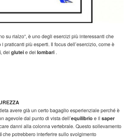
no su rialzo”, è uno degli esercizi più interessanti che
i praticanti più esperti. Il focus dell’esercizio, come è
i
, dei
glutei
e dei
lombari
.
CUREZZA
atleta avere già un certo bagaglio esperienziale perché è
on agevole dal punto di vista dell’
equilibrio
e il
saper
are danni alla colonna vertebrale. Questo sollevamento
ti
che potrebbero interferire sullo svolgimento