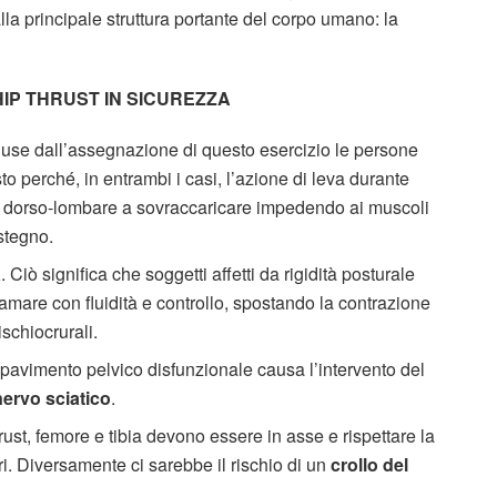
la principale struttura portante del corpo umano: la
HIP THRUST IN SICUREZZA
se dall’assegnazione di questo esercizio le persone
to perché, in entrambi i casi, l’azione di leva durante
 il dorso-lombare a sovraccaricare impedendo ai muscoli
ostegno.
a
.
Ciò significa che soggetti affetti da rigidità posturale
iamare con fluidità e controllo, spostando la contrazione
ischiocrurali.
pavimento pelvico disfunzionale causa l’intervento del
nervo sciatico
.
ust, femore e tibia devono essere in asse e rispettare la
ari. Diversamente ci sarebbe il rischio di un
crollo del