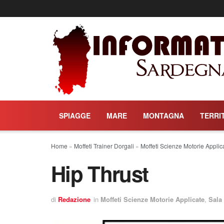
SPIAGGE
MARE
MONTAGNA
TERRI
Home
»
Moffeti Trainer Dorgali
»
Moffeti Scienze Motorie Applic
Hip Thrust
di
Redazione
in
Moffeti Scienze Motorie Applicate
,
Sala