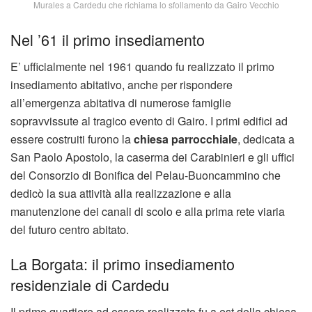
Murales a Cardedu che richiama lo sfollamento da Gairo Vecchio
Nel ’61 il primo insediamento
E’ ufficialmente nel 1961 quando fu realizzato il primo
insediamento abitativo, anche per rispondere
all’emergenza abitativa di numerose famiglie
sopravvissute al tragico evento di Gairo. I primi edifici ad
essere costruiti furono la
chiesa parrocchiale
, dedicata a
San Paolo Apostolo, la caserma dei Carabinieri e gli uffici
del Consorzio di Bonifica del Pelau-Buoncammino che
dedicò la sua attività alla realizzazione e alla
manutenzione dei canali di scolo e alla prima rete viaria
del futuro centro abitato.
La Borgata: il primo insediamento
residenziale di Cardedu
Il primo quartiere ad essere realizzato fu a est della chiesa,