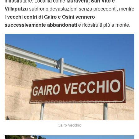
infrastrutture. Località come
Muravera, San Vito e
Villaputzu
subirono devastazioni senza precedenti, mentre
i
vecchi centri di Gairo e Osini vennero
successivamente abbandonati
e ricostruiti più a monte.
Gairo Vecchio