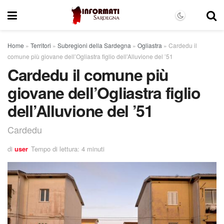
Home
»
Territori
»
Subregioni della Sardegna
»
Ogliastra
»
Cardedu il
comune più giovane dell’Ogliastra figlio dell’Alluvione del ’51
Cardedu il comune più
giovane dell’Ogliastra figlio
dell’Alluvione del ’51
Cardedu
di
user
Tempo di lettura: 4 minuti