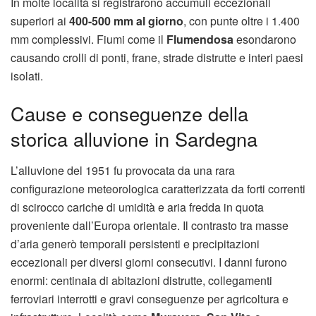
In molte località si registrarono accumuli eccezionali
superiori ai
400-500 mm al giorno
, con punte oltre i 1.400
mm complessivi. Fiumi come il
Flumendosa
esondarono
causando crolli di ponti, frane, strade distrutte e interi paesi
isolati.
Cause e conseguenze della
storica alluvione in Sardegna
L’alluvione del 1951 fu provocata da una rara
configurazione meteorologica caratterizzata da forti correnti
di scirocco cariche di umidità e aria fredda in quota
proveniente dall’Europa orientale. Il contrasto tra masse
d’aria generò temporali persistenti e precipitazioni
eccezionali per diversi giorni consecutivi. I danni furono
enormi: centinaia di abitazioni distrutte, collegamenti
ferroviari interrotti e gravi conseguenze per agricoltura e