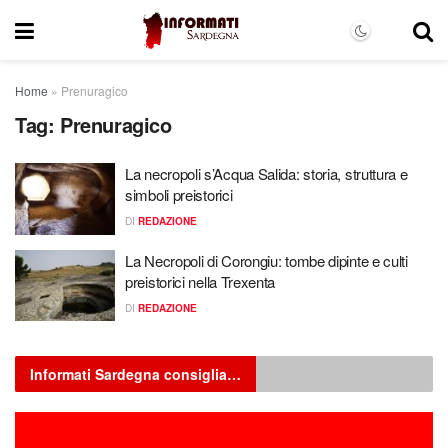
Home
»
Prenuragico
Tag:
Prenuragico
La necropoli s’Acqua Salida: storia, struttura e
simboli preistorici
DI
REDAZIONE
La Necropoli di Corongiu: tombe dipinte e culti
preistorici nella Trexenta
DI
REDAZIONE
Informati Sardegna consiglia…