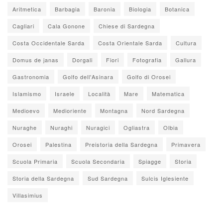
Aritmetica
Barbagia
Baronia
Biologia
Botanica
Cagliari
Cala Gonone
Chiese di Sardegna
Costa Occidentale Sarda
Costa Orientale Sarda
Cultura
Domus de janas
Dorgali
Fiori
Fotografia
Gallura
Gastronomia
Golfo dell'Asinara
Golfo di Orosei
Islamismo
Israele
Località
Mare
Matematica
Medioevo
Medioriente
Montagna
Nord Sardegna
Nuraghe
Nuraghi
Nuragici
Ogliastra
Olbia
Orosei
Palestina
Preistoria della Sardegna
Primavera
Scuola Primaria
Scuola Secondaria
Spiagge
Storia
Storia della Sardegna
Sud Sardegna
Sulcis Iglesiente
Villasimius