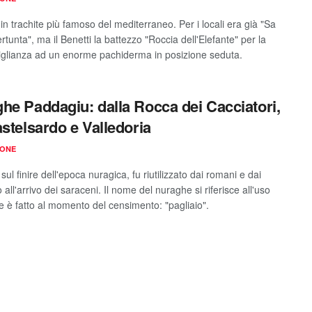
in trachite più famoso del mediterraneo. Per i locali era già "Sa
tunta", ma il Benetti la battezzo "Roccia dell'Elefante" per la
glianza ad un enorme pachiderma in posizione seduta.
he Paddagiu: dalla Rocca dei Cacciatori,
astelsardo e Valledoria
IONE
 sul finire dell'epoca nuragica, fu riutilizzato dai romani e dai
no all'arrivo dei saraceni. Il nome del nuraghe si riferisce all'uso
e è fatto al momento del censimento: "pagliaio".