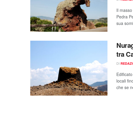
Il masso 
Pedra Per
sua somi
Nurag
tra C
DI
REDAZ
Edificato
locali fi
che se n