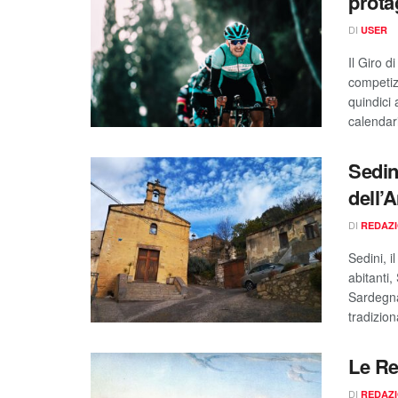
prota
DI
USER
Il Giro d
competizi
quindici 
calendari
Sedini
dell’
DI
REDAZ
Sedini, i
abitanti,
Sardegna 
tradizion
Le Re
DI
REDAZ