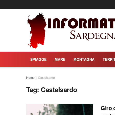
SPIAGGE
MARE
MONTAGNA
TERRI
Home
»
Castelsardo
Tag:
Castelsardo
Giro 