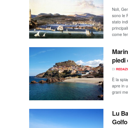
Noli, Ge
sono le 
stato in
principa
come fen
Marin
piedi
DI
REDAZ
È la spia
apre in 
grani med
Lu Ba
Golfo