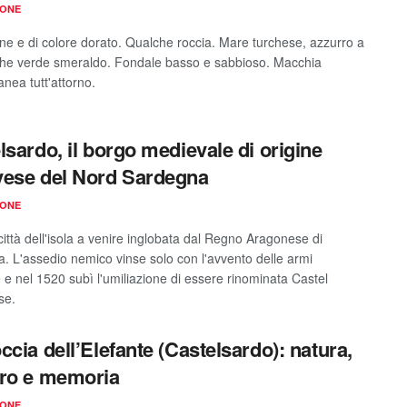
IONE
ine e di colore dorato. Qualche roccia. Mare turchese, azzurro a
nche verde smeraldo. Fondale basso e sabbioso. Macchia
nea tutt'attorno.
lsardo, il borgo medievale di origine
ese del Nord Sardegna
IONE
città dell'isola a venire inglobata dal Regno Aragonese di
. L'assedio nemico vinse solo con l'avvento delle armi
e nel 1520 subì l'umiliazione di essere rinominata Castel
se.
ccia dell’Elefante (Castelsardo): natura,
ro e memoria
IONE