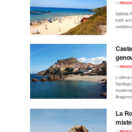
DI
REDAZ
Sabbia f
tratti a
mediterra
Caste
genov
DI
REDAZ
L'ultima 
Sardegna
moderne 
Aragone
La Ro
miste
DI
REDAZ