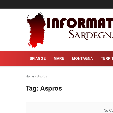
SPIAGGE
MARE
MONTAGNA
TERRI
Home
»
Aspros
Tag:
Aspros
No Co