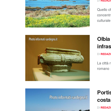
DI
REDAZ
Quello c
concentr
culturale
Olbia
infras
DI
REDAZ
La città 
romano
Porti
costa
DI
REDAZ