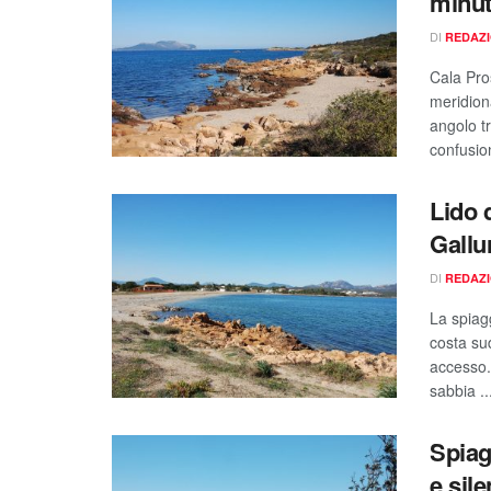
minut
DI
REDAZ
Cala Pro
meridiona
angolo tr
confusio
Lido 
Gallu
DI
REDAZ
La spiag
costa sud
accesso.
sabbia ..
Spiag
e sile