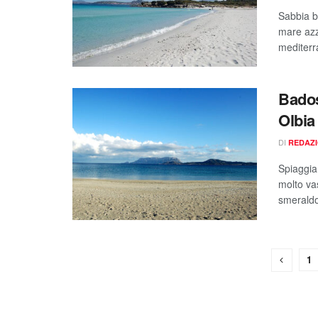
Sabbia bi
mare azz
mediterr
Bados
Olbia
DI
REDAZ
Spiaggia 
molto vas
smeraldo
1