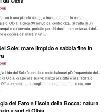
i da Olbia
IONE
secco è una piccola spiaggia incastonata nella costa
le di Olbia, a circa 30 minuti dal centro città. Si tratta di un
anquillo e riservato, perfetto per chi desidera allontanarsi dalla
ne e godere del mare in un ...
del Sole: mare limpido e sabbia fine in
ra
IONE
gia Lido del Sole è una delle mete balneari più frequentate della
 di Olbia, grazie alla sua vicinanza alla città e alla facilità di
 Offre un ambiente accogliente e adatto a tutte le età, con
.
gia del Faro e l’isola della Bocca: natura
nzio a sud di Olbia