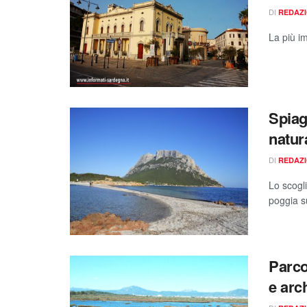
DI
REDAZ
La più i
Spiag
natura
DI
REDAZ
Lo scogl
poggia s
Parco
e arc