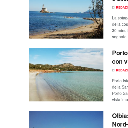
DI
REDAZ
La spiagg
della cos
30 minuti
segnato .
Porto
con v
DI
REDAZ
Porto Is
della Sar
Porto Sa
vista imp
Olbia
Nord-