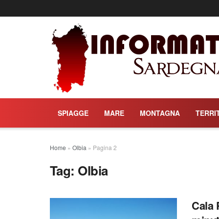
SPIAGGE
MARE
MONTAGNA
TERRI
Home
»
Olbia
»
Pagina 2
Tag:
Olbia
Cala 