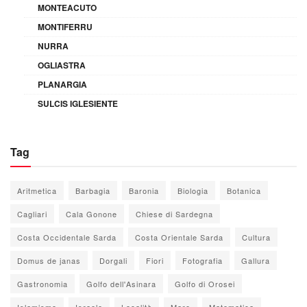
MONTEACUTO
MONTIFERRU
NURRA
OGLIASTRA
PLANARGIA
SULCIS IGLESIENTE
Tag
Aritmetica
Barbagia
Baronia
Biologia
Botanica
Cagliari
Cala Gonone
Chiese di Sardegna
Costa Occidentale Sarda
Costa Orientale Sarda
Cultura
Domus de janas
Dorgali
Fiori
Fotografia
Gallura
Gastronomia
Golfo dell'Asinara
Golfo di Orosei
Islamismo
Israele
Località
Mare
Matematica