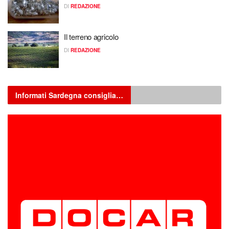
DI
REDAZIONE
Il terreno agricolo
DI
REDAZIONE
Informati Sardegna consiglia…