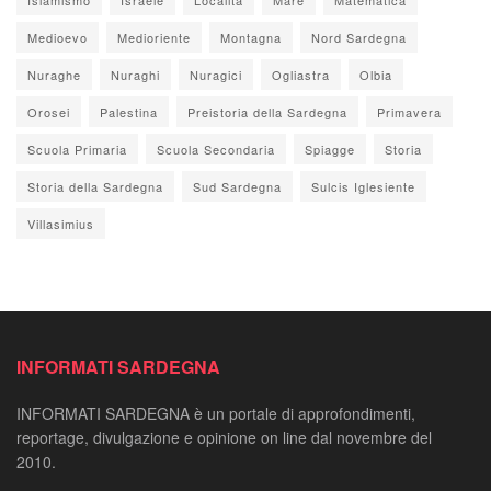
Medioevo
Medioriente
Montagna
Nord Sardegna
Nuraghe
Nuraghi
Nuragici
Ogliastra
Olbia
Orosei
Palestina
Preistoria della Sardegna
Primavera
Scuola Primaria
Scuola Secondaria
Spiagge
Storia
Storia della Sardegna
Sud Sardegna
Sulcis Iglesiente
Villasimius
INFORMATI SARDEGNA
INFORMATI SARDEGNA è un portale di approfondimenti,
reportage, divulgazione e opinione on line dal novembre del
2010.