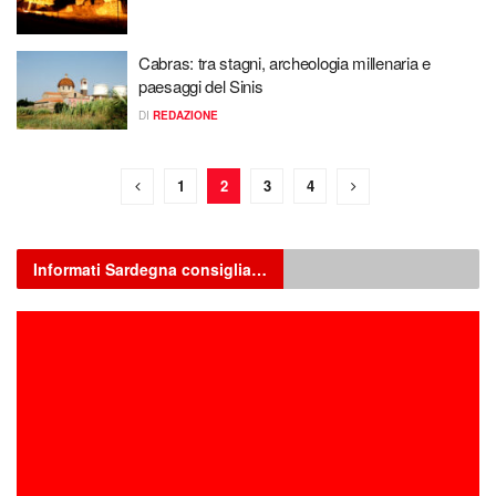
Cabras: tra stagni, archeologia millenaria e
paesaggi del Sinis
DI
REDAZIONE
1
2
3
4
Informati Sardegna consiglia…