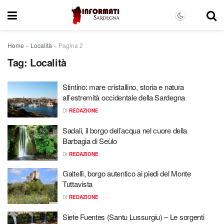
Home
»
Località
»
Pagina 2
Tag:
Località
Stintino: mare cristallino, storia e natura
all’estremità occidentale della Sardegna
DI
REDAZIONE
Sadali, il borgo dell’acqua nel cuore della
Barbagia di Seùlo
DI
REDAZIONE
Galtellì, borgo autentico ai piedi del Monte
Tuttavista
DI
REDAZIONE
Siete Fuentes (Santu Lussurgiu) – Le sorgenti