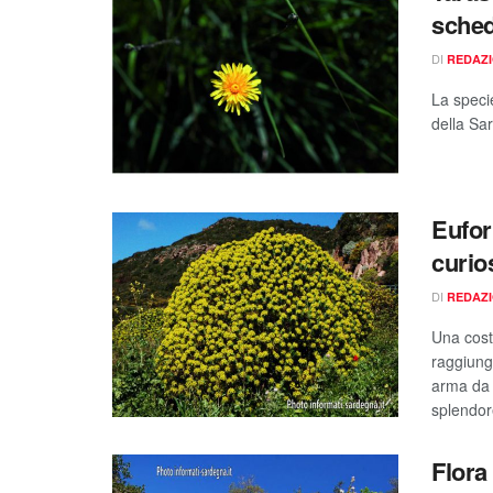
sched
DI
REDAZ
La speci
della Sa
Eufor
curios
DI
REDAZ
Una costa
raggiung
arma da 
splendor
Flora