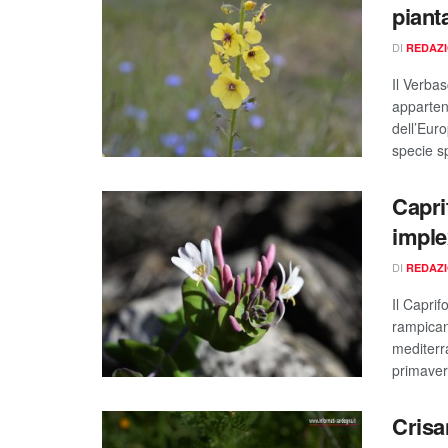
piant
DI
REDAZ
Il Verba
appartene
dell’Euro
specie s
Capri
implex
DI
REDAZ
Il Capri
rampican
mediterr
primavera
Crisa