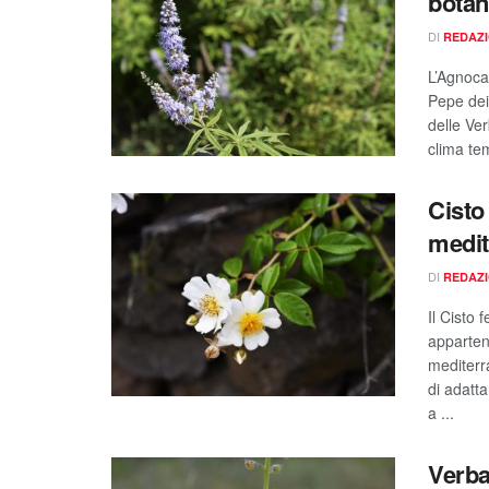
botani
DI
REDAZ
L’Agnoca
Pepe dei
delle Ve
clima tem
Cisto
medit
DI
REDAZ
Il Cisto
appartene
mediterr
di adatta
a ...
Verba