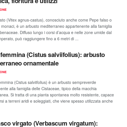
ca, fioritura e utilizzi
IONE
sto (Vitex agnus-castus), conosciuto anche come Pepe falso o
 monaci, è un arbusto mediterraneo appartenente alla famiglia
rbenaceae. Diffuso lungo i corsi d’acqua e nelle zone umide dal
perato, può raggiungere fino a 6 metri di ...
 femmina (Cistus salviifolius): arbusto
erraneo ornamentale
IONE
 femmina (Cistus salviifolius) è un arbusto sempreverde
nte alla famiglia delle Cistaceae, tipico della macchia
anea. Si tratta di una pianta spontanea molto resistente, capace
rsi a terreni aridi e soleggiati, che viene spesso utilizzata anche
sco virgato (Verbascum virgatum):