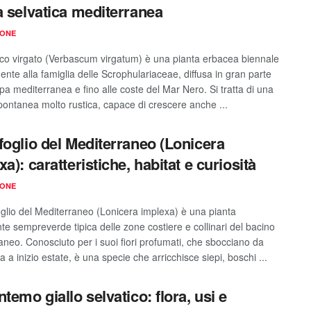
a selvatica mediterranea
IONE
sco virgato (Verbascum virgatum) è una pianta erbacea biennale
nte alla famiglia delle Scrophulariaceae, diffusa in gran parte
pa mediterranea e fino alle coste del Mar Nero. Si tratta di una
pontanea molto rustica, capace di crescere anche ...
foglio del Mediterraneo (Lonicera
a): caratteristiche, habitat e curiosità
IONE
foglio del Mediterraneo (Lonicera implexa) è una pianta
te sempreverde tipica delle zone costiere e collinari del bacino
aneo. Conosciuto per i suoi fiori profumati, che sbocciano da
 a inizio estate, è una specie che arricchisce siepi, boschi ...
ntemo giallo selvatico: flora, usi e