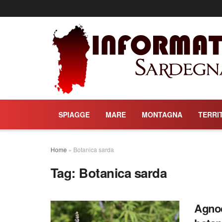
SPIAGGE
MARE
MONTAGNA
TERRI
Home
»
Botanica sarda
Tag:
Botanica sarda
Agnoc