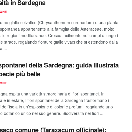
sità in Sardegna
IONE
ntemo giallo selvatico (Chrysanthemum coronarium) è una pianta
spontanea appartenente alla famiglia delle Asteraceae, molto
nelle regioni mediterranee. Cresce facilmente nei campi e lungo i
le strade, regalando fioriture gialle vivaci che si estendono dalla
 ...
 spontanei della Sardegna: guida illustrata
pecie più belle
IONE
na ospita una varietà straordinaria di fiori spontanei. In
 e in estate, i fiori spontanei della Sardegna trasformano i
dell'isola in un’esplosione di colori e profumi, regalando uno
o botanico unico nel suo genere. Biodiversità nei fiori ...
saco comune (Taraxacum officinale):