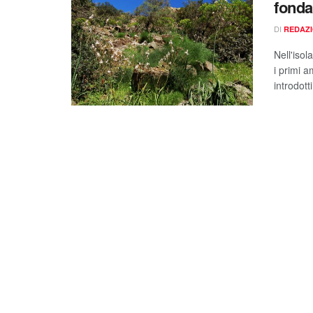
fonda
DI
REDAZ
Nell'isol
i primi a
introdott