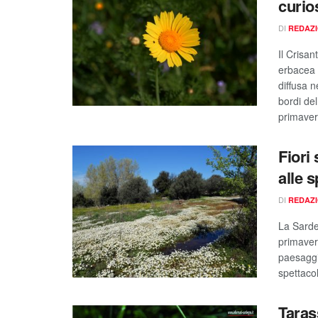
curio
DI
REDAZ
Il Crisa
erbacea 
diffusa 
bordi del
primavera
Fiori
alle s
DI
REDAZ
La Sardeg
primavera
paesaggi 
spettacol
Taras