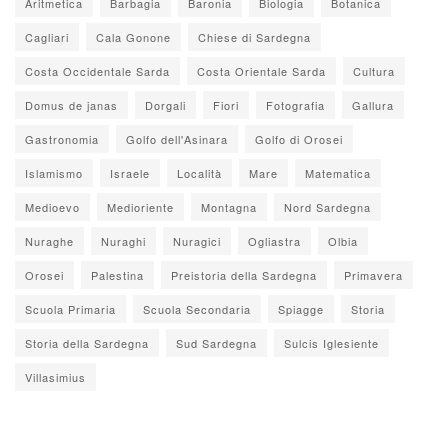
Aritmetica
Barbagia
Baronia
Biologia
Botanica
Cagliari
Cala Gonone
Chiese di Sardegna
Costa Occidentale Sarda
Costa Orientale Sarda
Cultura
Domus de janas
Dorgali
Fiori
Fotografia
Gallura
Gastronomia
Golfo dell'Asinara
Golfo di Orosei
Islamismo
Israele
Località
Mare
Matematica
Medioevo
Medioriente
Montagna
Nord Sardegna
Nuraghe
Nuraghi
Nuragici
Ogliastra
Olbia
Orosei
Palestina
Preistoria della Sardegna
Primavera
Scuola Primaria
Scuola Secondaria
Spiagge
Storia
Storia della Sardegna
Sud Sardegna
Sulcis Iglesiente
Villasimius