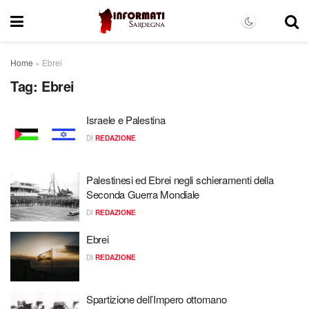
Home
»
Ebrei
Tag:
Ebrei
Israele e Palestina
DI
REDAZIONE
Palestinesi ed Ebrei negli schieramenti della
Seconda Guerra Mondiale
DI
REDAZIONE
Ebrei
DI
REDAZIONE
Spartizione dell’Impero ottomano