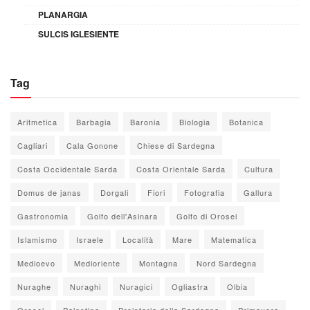
PLANARGIA
SULCIS IGLESIENTE
Tag
Aritmetica
Barbagia
Baronia
Biologia
Botanica
Cagliari
Cala Gonone
Chiese di Sardegna
Costa Occidentale Sarda
Costa Orientale Sarda
Cultura
Domus de janas
Dorgali
Fiori
Fotografia
Gallura
Gastronomia
Golfo dell'Asinara
Golfo di Orosei
Islamismo
Israele
Località
Mare
Matematica
Medioevo
Medioriente
Montagna
Nord Sardegna
Nuraghe
Nuraghi
Nuragici
Ogliastra
Olbia
Orosei
Palestina
Preistoria della Sardegna
Primavera