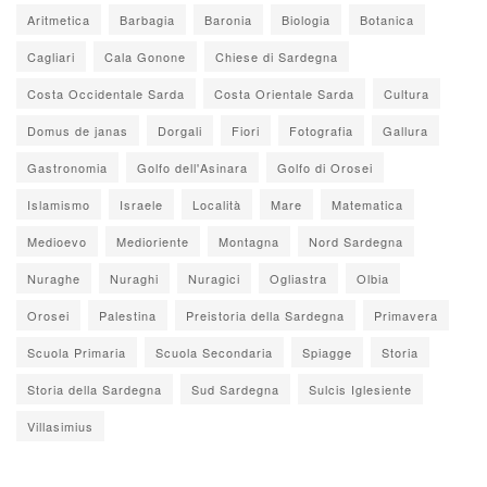
Aritmetica
Barbagia
Baronia
Biologia
Botanica
Cagliari
Cala Gonone
Chiese di Sardegna
Costa Occidentale Sarda
Costa Orientale Sarda
Cultura
Domus de janas
Dorgali
Fiori
Fotografia
Gallura
Gastronomia
Golfo dell'Asinara
Golfo di Orosei
Islamismo
Israele
Località
Mare
Matematica
Medioevo
Medioriente
Montagna
Nord Sardegna
Nuraghe
Nuraghi
Nuragici
Ogliastra
Olbia
Orosei
Palestina
Preistoria della Sardegna
Primavera
Scuola Primaria
Scuola Secondaria
Spiagge
Storia
Storia della Sardegna
Sud Sardegna
Sulcis Iglesiente
Villasimius