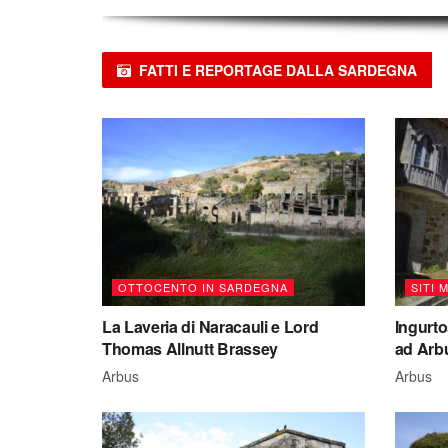
FATTI E REPORTAGE DALLA SARDEGNA
OTTOCENTO IN SARDEGNA
SITI 
La Laveria di Naracauli e Lord
Ingurto
Thomas Allnutt Brassey
ad Arb
Arbus
Arbus