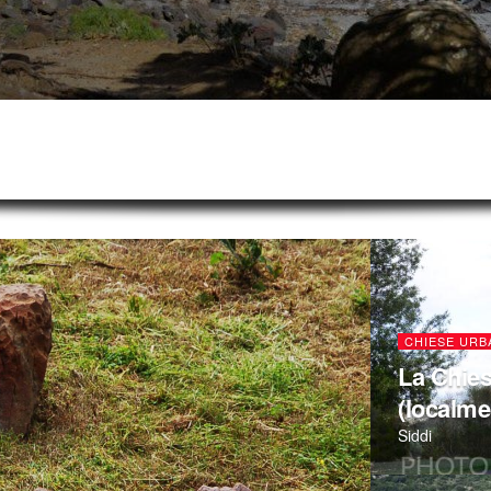
CHIESE URB
La Chies
(localme
Siddi