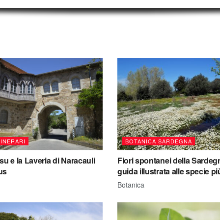
MINERARI
BOTANICA SARDEGNA
su e la Laveria di Naracauli
Fiori spontanei della Sardeg
us
guida illustrata alle specie pi
Botanica