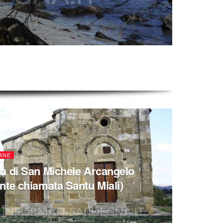
ANE
a di San Michele Arcangelo
nte chiamata Santu Miali)