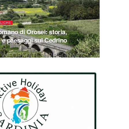
LICHE
mano di Orosei: storia,
à e paesaggi sul Cedrino