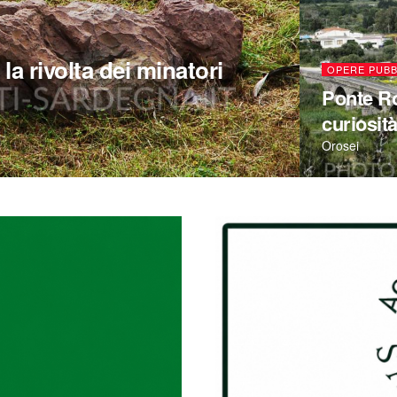
la rivolta dei minatori
OPERE PUBB
Ponte Ro
curiosit
Orosei