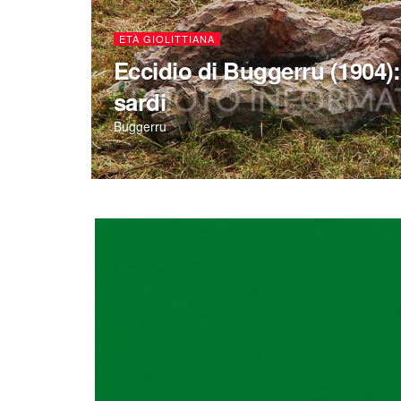
ETÀ GIOLITTIANA
Eccidio di Buggerru (1904): 
sardi
Buggerru