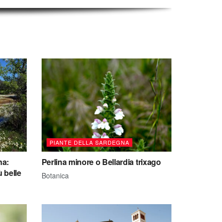
PIANTE DELLA SARDEGNA
na:
Perlina minore o Bellardia trixago
ù belle
Botanica