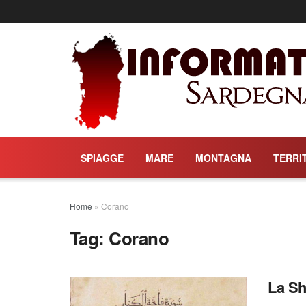
SPIAGGE
MARE
MONTAGNA
TERRI
Home
»
Corano
Tag:
Corano
La Sh