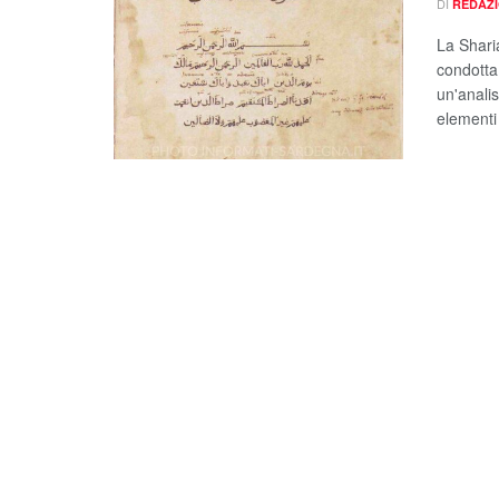
DI
REDAZ
La Sharia
condotta 
un'analis
elementi