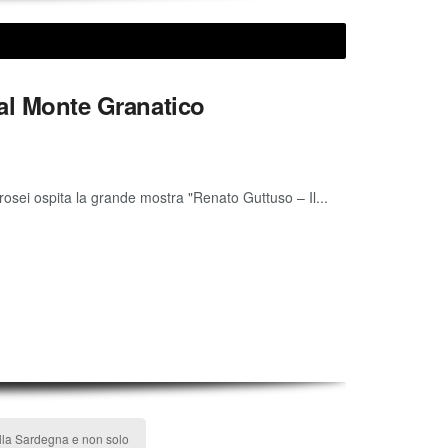
 al Monte Granatico
rosei ospita la grande mostra "Renato Guttuso – Il...
ulla Sardegna e non solo