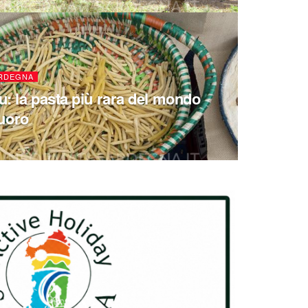
ARDEGNA
eu: la pasta più rara del mondo
uoro