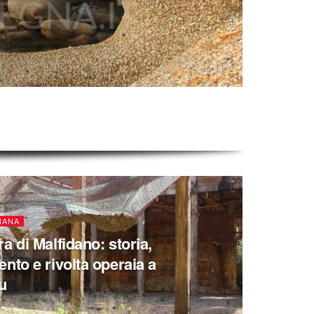
IANA
a di Malfidano: storia,
ento e rivolta operaia a
u