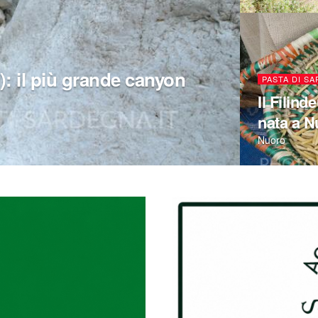
: il più grande canyon
PASTA DI S
Il Filind
nata a N
Nuoro