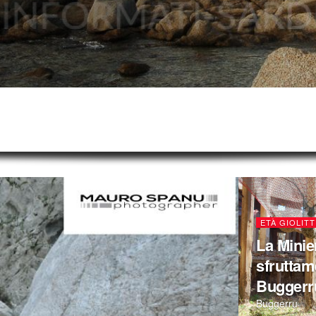
ETÀ GIOLITT
La Minier
sfruttam
Buggerr
Buggerru