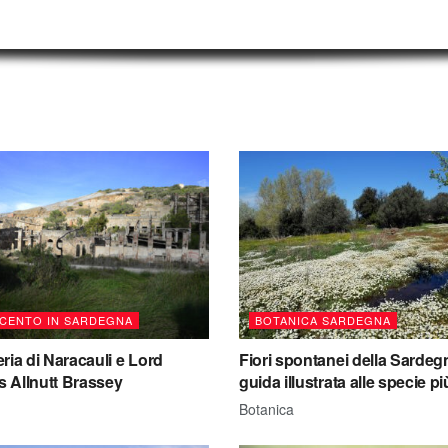
CENTO IN SARDEGNA
BOTANICA SARDEGNA
ria di Naracauli e Lord
Fiori spontanei della Sardeg
 Allnutt Brassey
guida illustrata alle specie pi
Botanica