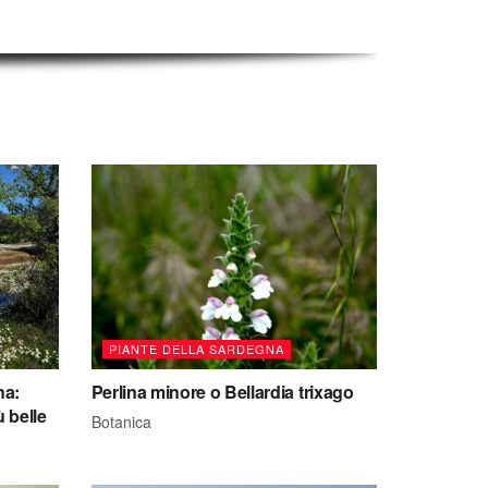
PIANTE DELLA SARDEGNA
na:
Perlina minore o Bellardia trixago
ù belle
Botanica