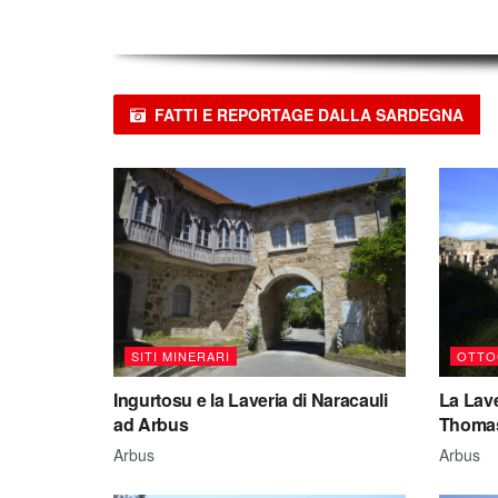
FATTI E REPORTAGE DALLA SARDEGNA
SITI MINERARI
OTTO
Ingurtosu e la Laveria di Naracauli
La Lave
ad Arbus
Thomas
Arbus
Arbus