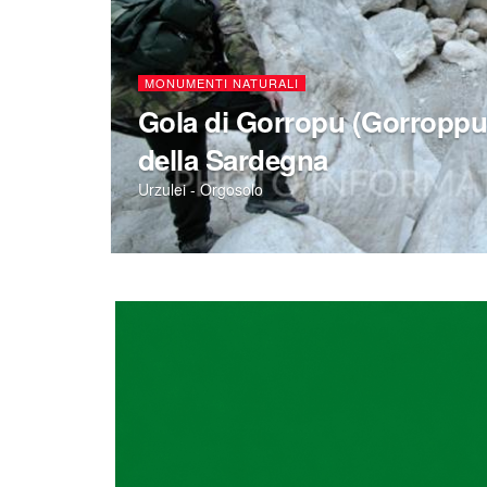
MONUMENTI NATURALI
Gola di Gorropu (Gorroppu)
della Sardegna
Urzulei - Orgosolo