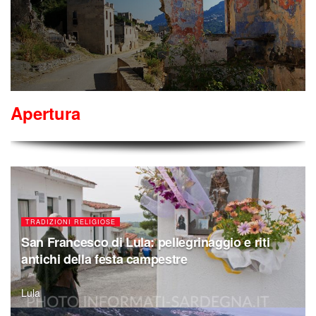
Apertura
TRADIZIONI RELIGIOSE
San Francesco di Lula: pellegrinaggio e riti
antichi della festa campestre
Lula