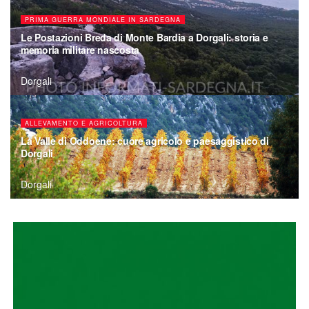
PRIMA GUERRA MONDIALE IN SARDEGNA
Le Postazioni Breda di Monte Bardia a Dorgali: storia e
memoria militare nascosta
Dorgali
ALLEVAMENTO E AGRICOLTURA
La Valle di Oddoene: cuore agricolo e paesaggistico di
Dorgali
Dorgali