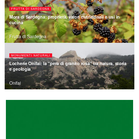
AREE UMIDE
Lago Lerno e la sua diga: storia e fascino naturale nel
cuore di Pattada
Pattada
CHIESE URBANE
Chiesa di Santa Susanna, edificio religioso simbolo
dell’alluvione del 1951
Osini