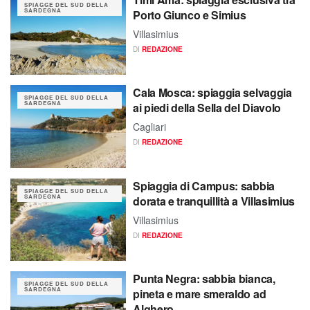
SPIAGGE DEL SUD DELLA
SARDEGNA
Porto Giunco e Simius
Villasimius
DI
REDAZIONE
Cala Mosca: spiaggia selvaggia
SPIAGGE DEL SUD DELLA
SARDEGNA
ai piedi della Sella del Diavolo
Cagliari
DI
REDAZIONE
Spiaggia di Campus: sabbia
SPIAGGE DEL SUD DELLA
SARDEGNA
dorata e tranquillità a Villasimius
Villasimius
DI
REDAZIONE
Punta Negra: sabbia bianca,
SPIAGGE DEL SUD DELLA
SARDEGNA
pineta e mare smeraldo ad
Alghero