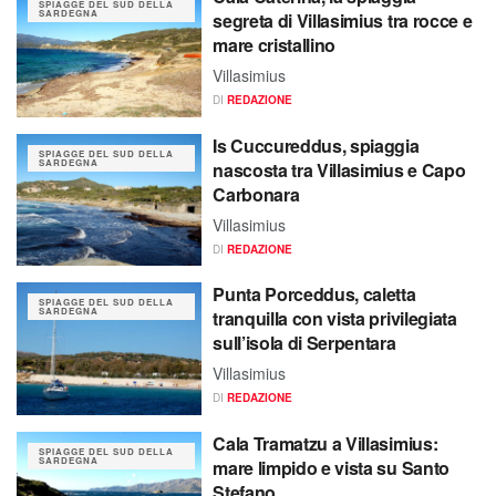
SPIAGGE DEL SUD DELLA
SARDEGNA
segreta di Villasimius tra rocce e
mare cristallino
Villasimius
DI
REDAZIONE
Is Cuccureddus, spiaggia
SPIAGGE DEL SUD DELLA
SARDEGNA
nascosta tra Villasimius e Capo
Carbonara
Villasimius
DI
REDAZIONE
Punta Porceddus, caletta
SPIAGGE DEL SUD DELLA
SARDEGNA
tranquilla con vista privilegiata
sull’isola di Serpentara
Villasimius
DI
REDAZIONE
Cala Tramatzu a Villasimius:
SPIAGGE DEL SUD DELLA
SARDEGNA
mare limpido e vista su Santo
Stefano