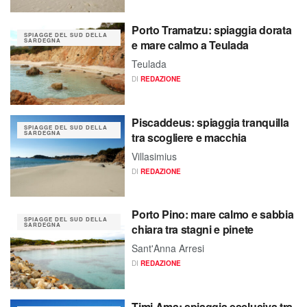
Porto Tramatzu: spiaggia dorata
SPIAGGE DEL SUD DELLA
SARDEGNA
e mare calmo a Teulada
Teulada
DI
REDAZIONE
Piscaddeus: spiaggia tranquilla
SPIAGGE DEL SUD DELLA
SARDEGNA
tra scogliere e macchia
Villasimius
DI
REDAZIONE
Porto Pino: mare calmo e sabbia
SPIAGGE DEL SUD DELLA
SARDEGNA
chiara tra stagni e pinete
Sant'Anna Arresi
DI
REDAZIONE
Timi Ama: spiaggia esclusiva tra