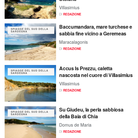
Villasimius
DI
REDAZIONE
Baccumandara, mare turchese e
SPIAGGE DEL SUD DELLA
SARDEGNA
sabbia fine vicino a Geremeas
Maracalagonis
DI
REDAZIONE
Accus Is Prezzu, caletta
SPIAGGE DEL SUD DELLA
SARDEGNA
nascosta nel cuore di Villasimius
Villasimius
DI
REDAZIONE
Su Giudeu, la perla sabbiosa
SPIAGGE DEL SUD DELLA
SARDEGNA
della Baia di Chia
Domus de Maria
DI
REDAZIONE