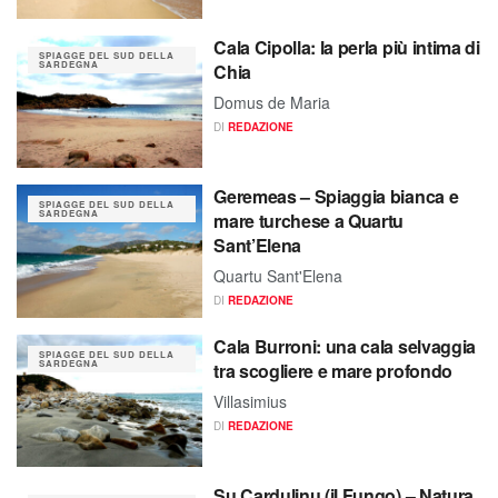
Cala Cipolla: la perla più intima di
SPIAGGE DEL SUD DELLA
SARDEGNA
Chia
Domus de Maria
DI
REDAZIONE
Geremeas – Spiaggia bianca e
SPIAGGE DEL SUD DELLA
SARDEGNA
mare turchese a Quartu
Sant’Elena
Quartu Sant'Elena
DI
REDAZIONE
Cala Burroni: una cala selvaggia
SPIAGGE DEL SUD DELLA
SARDEGNA
tra scogliere e mare profondo
Villasimius
DI
REDAZIONE
Su Cardulinu (il Fungo) – Natura