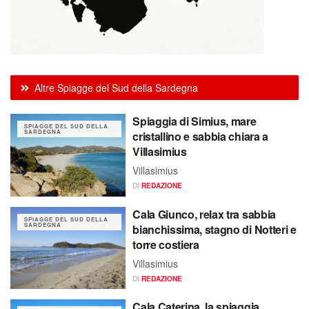
Altre Spiagge del Sud della Sardegna
Spiaggia di Simius, mare
SPIAGGE DEL SUD DELLA
SARDEGNA
cristallino e sabbia chiara a
Villasimius
Villasimius
DI
REDAZIONE
Cala Giunco, relax tra sabbia
SPIAGGE DEL SUD DELLA
SARDEGNA
bianchissima, stagno di Notteri e
torre costiera
Villasimius
DI
REDAZIONE
Cala Caterina, la spiaggia