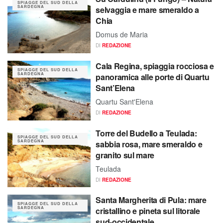
SPIAGGE DEL SUD DELLA
SARDEGNA
selvaggia e mare smeraldo a
Chia
Domus de Maria
DI
REDAZIONE
Cala Regina, spiaggia rocciosa e
SPIAGGE DEL SUD DELLA
SARDEGNA
panoramica alle porte di Quartu
Sant’Elena
Quartu Sant'Elena
DI
REDAZIONE
Torre del Budello a Teulada:
SPIAGGE DEL SUD DELLA
SARDEGNA
sabbia rosa, mare smeraldo e
granito sul mare
Teulada
DI
REDAZIONE
Santa Margherita di Pula: mare
SPIAGGE DEL SUD DELLA
SARDEGNA
cristallino e pineta sul litorale
sud-occidentale