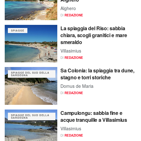
Alghero
DI
REDAZIONE
La spiaggia del Riso: sabbia
SPIAGGE
chiara, scogli granitici e mare
smeraldo
Villasimius
DI
REDAZIONE
Sa Colonia: la spiaggia tra dune,
SPIAGGE DEL SUD DELLA
SARDEGNA
stagno e torri storiche
Domus de Maria
DI
REDAZIONE
Campulongu: sabbia fine e
SPIAGGE DEL SUD DELLA
SARDEGNA
acque tranquille a Villasimius
Villasimius
DI
REDAZIONE