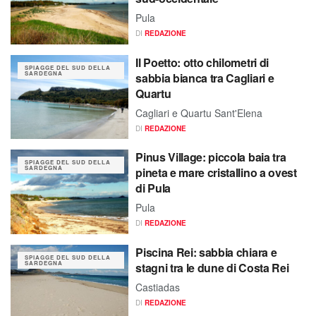
Pula
DI
REDAZIONE
Il Poetto: otto chilometri di
SPIAGGE DEL SUD DELLA
SARDEGNA
sabbia bianca tra Cagliari e
Quartu
Cagliari e Quartu Sant'Elena
DI
REDAZIONE
Pinus Village: piccola baia tra
SPIAGGE DEL SUD DELLA
SARDEGNA
pineta e mare cristallino a ovest
di Pula
Pula
DI
REDAZIONE
Piscina Rei: sabbia chiara e
SPIAGGE DEL SUD DELLA
SARDEGNA
stagni tra le dune di Costa Rei
Castiadas
DI
REDAZIONE