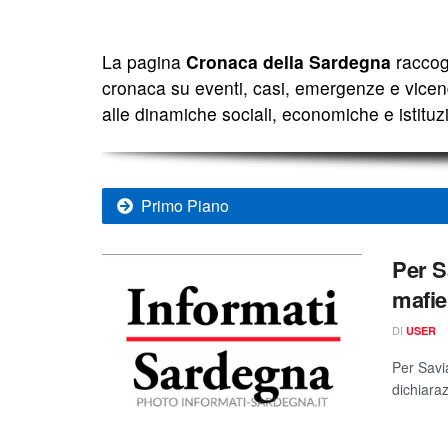
La pagina
Cronaca della Sardegna
raccogl
cronaca su eventi, casi, emergenze e vicend
alle dinamiche sociali, economiche e istituzio
Primo Piano
Per S
mafie
DI
USER
Per Savi
dichiaraz