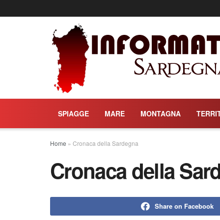
SPIAGGE
MARE
MONTAGNA
TERRI
Home
»
Cronaca della Sardegna
Cronaca della Sar
Share on Facebook