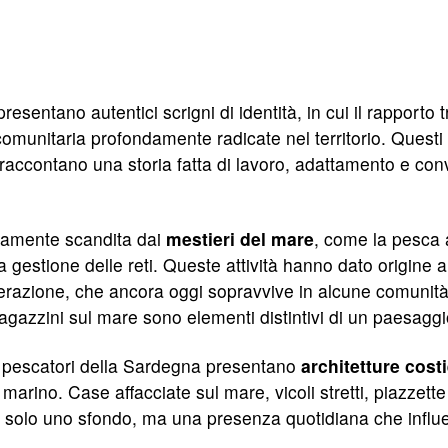
resentano autentici scrigni di identità, in cui il rapporto 
 comunitaria profondamente radicate nel territorio. Questi
ati, raccontano una storia fatta di lavoro, adattamento e
ricamente scandita dai
mestieri del mare
, come la pesca 
a gestione delle reti. Queste attività hanno dato origine
azione, che ancora oggi sopravvive in alcune comunità cos
magazzini sul mare sono elementi distintivi di un paesagg
i di pescatori della Sardegna presentano
architetture cost
arino. Case affacciate sul mare, vicoli stretti, piazzett
 solo uno sfondo, ma una presenza quotidiana che influenz