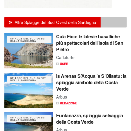
Altre Spiagge del Sud-Ovest della Sardegna
Cala Fico: le falesie basaltiche
SPIAGGE DEL SUD-OVEST
DELLA SARDEGNA
più spettacolari dell’Isola di San
Pietro
Carloforte
DI
USER
Is Arenas S’Acqua ’e S’Ollastu: la
SPIAGGE DEL SUD-OVEST
DELLA SARDEGNA
spiaggia simbolo della Costa
Verde
Arbus
DI
REDAZIONE
Funtanazza, spiaggia selvaggia
SPIAGGE DEL SUD-OVEST
DELLA SARDEGNA
della Costa Verde
Arbus