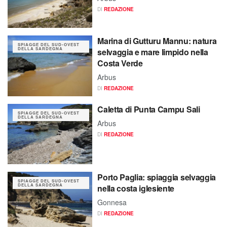
DI
REDAZIONE
Marina di Gutturu Mannu: natura
SPIAGGE DEL SUD-OVEST
DELLA SARDEGNA
selvaggia e mare limpido nella
Costa Verde
Arbus
DI
REDAZIONE
Caletta di Punta Campu Sali
SPIAGGE DEL SUD-OVEST
DELLA SARDEGNA
Arbus
DI
REDAZIONE
Porto Paglia: spiaggia selvaggia
SPIAGGE DEL SUD-OVEST
DELLA SARDEGNA
nella costa iglesiente
Gonnesa
DI
REDAZIONE