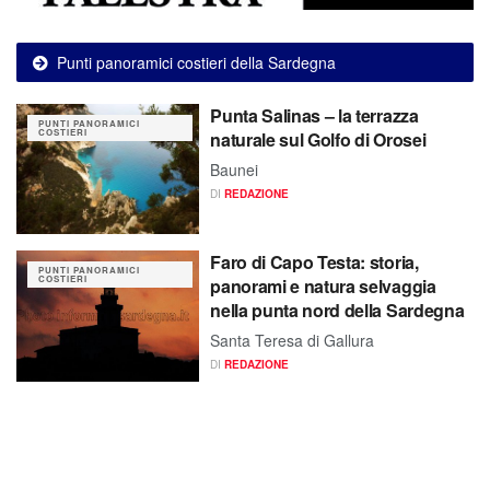
Punti panoramici costieri della Sardegna
Punta Salinas – la terrazza
PUNTI PANORAMICI
COSTIERI
naturale sul Golfo di Orosei
Baunei
DI
REDAZIONE
Faro di Capo Testa: storia,
PUNTI PANORAMICI
COSTIERI
panorami e natura selvaggia
nella punta nord della Sardegna
Santa Teresa di Gallura
DI
REDAZIONE