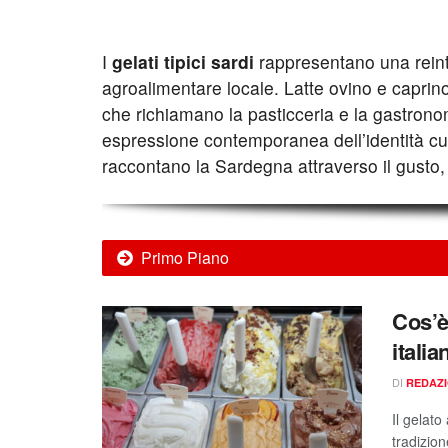
I
gelati tipici sardi
rappresentano una reinter
agroalimentare locale. Latte ovino e caprino
che richiamano la pasticceria e la gastrono
espressione contemporanea dell’identità culi
raccontano la Sardegna attraverso il gusto, va
Primo Piano
Cos’è 
itali
DI
REDAZ
Il gelato
tradizion