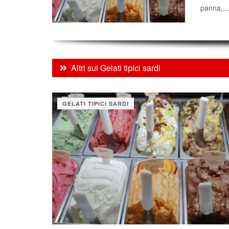
panna,...
Altri sui Gelati tipici sardi
GELATI TIPICI SARDI