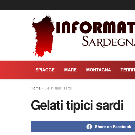
SPIAGGE
MARE
MONTAGNA
TERRI
Home
»
Gelati tipici sardi
Gelati tipici sardi
Share on Facebook