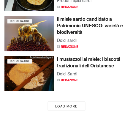
Prodotti tipici sardi
DI
REDAZIONE
Il miele sardo candidato a
DOLCI SARDI
Patrimonio UNESCO: varietà e
biodiversità
Dolci sardi
DI
REDAZIONE
I mustazzoli al miele: i biscotti
DOLCI SARDI
tradizionali dell’Oristanese
Dolci Sardi
DI
REDAZIONE
LOAD MORE