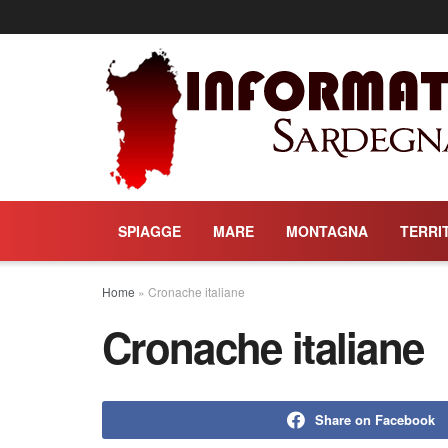
SPIAGGE
MARE
MONTAGNA
TERRI
Home
»
Cronache italiane
Cronache italiane
Share on Facebook